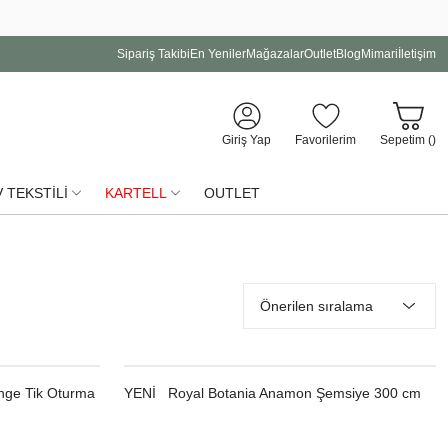
Sipariş Takibi
En Yeniler
Mağazalar
Outlet
Blog
Mimari
İletişim
Giriş Yap
Favorilerim
Sepetim (
)
 TEKSTİLİ
KARTELL
OUTLET
nge Tik Oturma
YENI
Royal Botania Anamon Şemsiye 300 cm