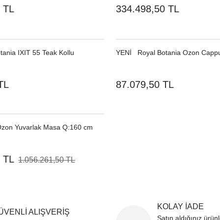
 TL
334.498,50 TL
ania IXIT 55 Teak Kollu
YENI
Royal Botania Ozon Cappu
TL
87.079,50 TL
Ozon Yuvarlak Masa Q:160 cm
 TL
1.056.261,50 TL
KOLAY İADE
ÜVENLİ ALIŞVERİŞ
Satın aldığınız ürün