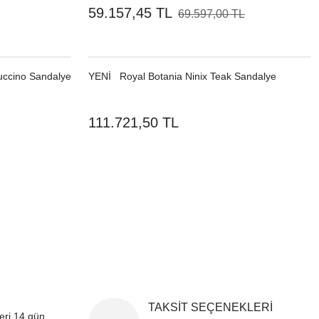
59.157,45 TL
69.597,00 TL
ccino Sandalye
YENI
Royal Botania Ninix Teak Sandalye
111.721,50 TL
TAKSİT SEÇENEKLERİ
leri 14 gün