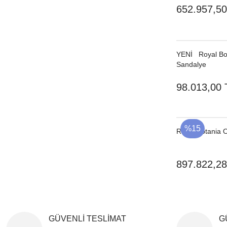
652.957,50
YENI
Royal Bot
Sandalye
98.013,00 
%15
Royal Botania 
897.822,28
GÜVENLİ TESLİMAT
G