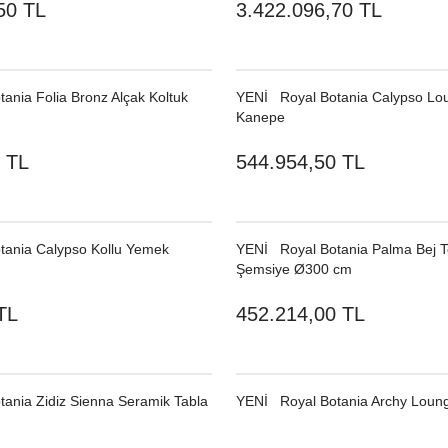
50 TL
3.422.096,70 TL
ania Folia Bronz Alçak Koltuk
YENI
Royal Botania Calypso Lo
Kanepe
 TL
544.954,50 TL
tania Calypso Kollu Yemek
YENI
Royal Botania Palma Bej T
Şemsiye Ø300 cm
TL
452.214,00 TL
tania Zidiz Sienna Seramik Tabla
YENI
Royal Botania Archy Loung