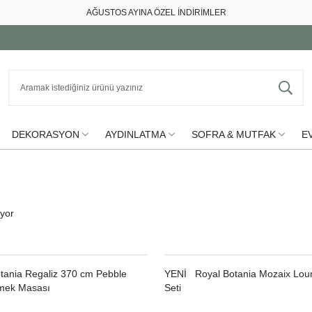
AĞUSTOS AYINA ÖZEL İNDİRİMLER
DEKORASYON
AYDINLATMA
SOFRA & MUTFAK
EV
iyor
tania Regaliz 370 cm Pebble
YENI
Royal Botania Mozaix Lou
emek Masası
Seti