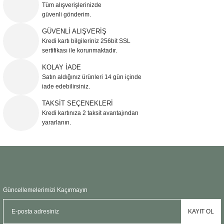
Tüm alışverişlerinizde
Sehpa
Fener
Sebil
güvenli gönderim.
GÜVENLİ ALIŞVERİŞ
Tabure
Gazetelik
Kredi kartı bilgileriniz 256bit SSL
sertifikası ile korunmaktadır.
TV Sehpası
Küllük
KOLAY İADE
Satın aldığınız ürünleri 14 gün içinde
Masa Saati
iade edebilirsiniz.
TAKSİT SEÇENEKLERİ
Mum
Kredi kartınıza 2 taksit avantajından
yararlanın.
Mumluk
Saksı&Çiçeklik
Şamdan
Güncellemelerimizi Kaçırmayın
Sepet
KAYIT OL