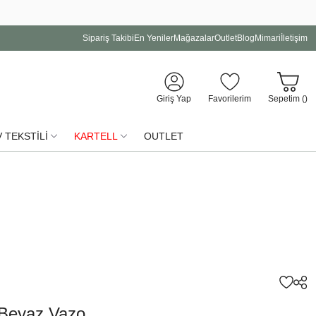
Sipariş Takibi
En Yeniler
Mağazalar
Outlet
Blog
Mimari
İletişim
Giriş Yap
Favorilerim
Sepetim (
)
 TEKSTİLİ
KARTELL
OUTLET
 Beyaz Vazo