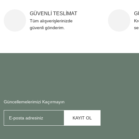
GÜVENLİ TESLİMAT
G
Tüm alışverişlerinizde
Kr
güvenli gönderim.
se
Güncellemelerimizi Kaçırmayın
KAYIT OL