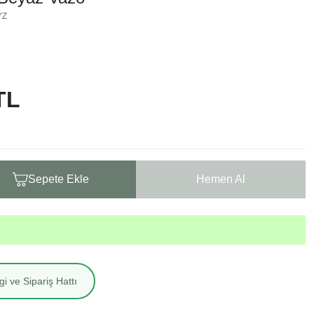
YZ
TL
Sepete Ekle
Hemen Al
i ve Sipariş Hattı