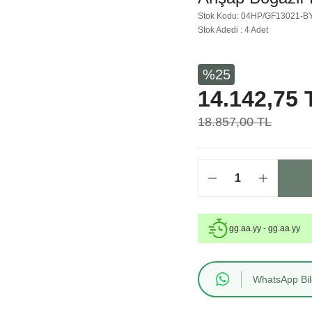
Stok Kodu: 04HP/GF13021-B
Stok Adedi : 4 Adet
%25
14.142,75 
18.857,00 TL
gg.aa.yy - gg.aa.yy
WhatsApp Bilg