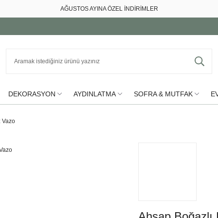
AĞUSTOS AYINA ÖZEL İNDİRİMLER
DEKORASYON
AYDINLATMA
SOFRA & MUTFAK
EV
z Vazo
Ahşap Boğazlı