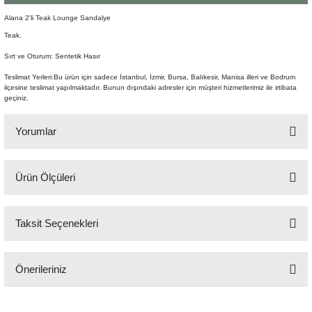
Şömine Aksesuarları
Alana 2'li Teak Lounge Sandalye
Teak.
Sütun&Kaide
Sırt ve Oturum: Sentetik Hasır
Teslimat Yerleri:Bu ürün için sadece İstanbul, İzmir, Bursa, Balıkesir, Manisa illeri ve Bodrum
Vazo
ilçesine teslimat yapılmaktadır. Bunun dışındaki adresler için müşteri hizmetlerimiz ile irtibata
geçiniz.
Yorumlar
Ürün Ölçüleri
Bu ürüne ilk yorumu siz yapın!
65,5x80x82,5 cm
Taksit Seçenekleri
Yorum Yaz
Önerileriniz
Bu ürünün fiyat bilgisi, resim, ürün açıklamalarında ve diğer konularda