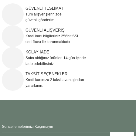
yetersiz gördüğünüz noktaları öneri formunu kullanarak tarafımıza
iletebilirsiniz.
GÜVENLİ TESLİMAT
Görüş ve önerileriniz için teşekkür ederiz.
Tüm alışverişlerinizde
güvenli gönderim.
Ürün resmi kalitesiz, bozuk veya görüntülenemiyor.
GÜVENLİ ALIŞVERİŞ
Kredi kartı bilgileriniz 256bit SSL
Ürün açıklamasında eksik bilgiler bulunuyor.
sertifikası ile korunmaktadır.
Ürün bilgilerinde hatalar bulunuyor.
KOLAY İADE
Ürün fiyatı diğer sitelerden daha pahalı.
Satın aldığınız ürünleri 14 gün içinde
Bu ürüne benzer farklı alternatifler olmalı.
iade edebilirsiniz.
TAKSİT SEÇENEKLERİ
Kredi kartınıza 2 taksit avantajından
yararlanın.
Gönder
Güncellemelerimizi Kaçırmayın