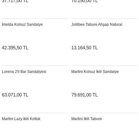
37.717,00 TL
70.150,00 TL
Şömine Aksesuarları
Sütun&Kaide
İmelda Kolsuz Sandalye
Jollibee Tabure Ahşap Natural
Vazo
42.395,50 TL
13.164,50 TL
Lorena 2'li Bar Sandalyesi
Martini Kolsuz İkili Sandalye
63.071,00 TL
79.691,00 TL
Martini Lazy İkili Koltuk
Martini İkili Tabure