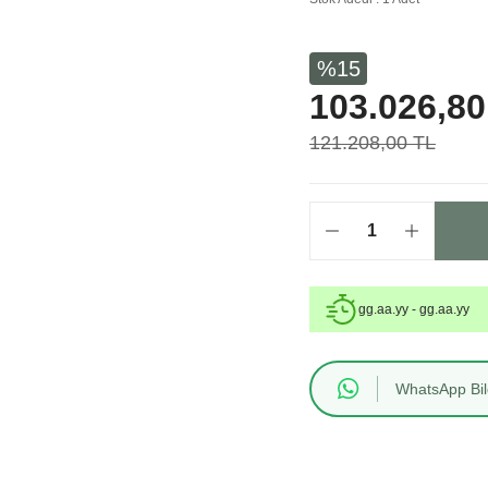
%15
103.026,80
121.208,00 TL
gg.aa.yy - gg.aa.yy
WhatsApp Bilg