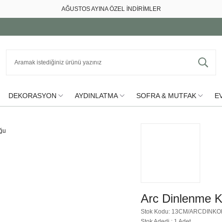
AĞUSTOS AYINA ÖZEL İNDİRİMLER
DEKORASYON
AYDINLATMA
SOFRA & MUTFAK
EV
Arc Dinlenme K
Stok Kodu: 13CM/ARCDINKO
Stok Adedi : 1 Adet