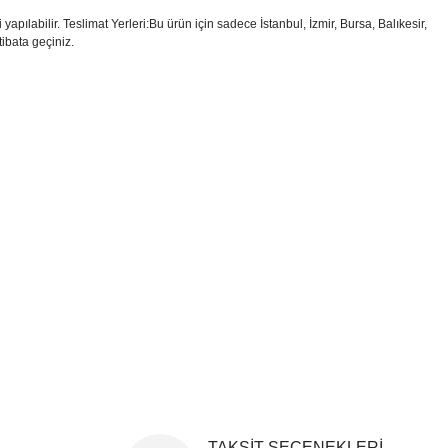
apılabilir. Teslimat Yerleri:Bu ürün için sadece İstanbul, İzmir, Bursa, Balıkesir,
tibata geçiniz.
i formunu kullanarak tarafımıza iletebilirsiniz.
!
TAKSİT SEÇENEKLERİ