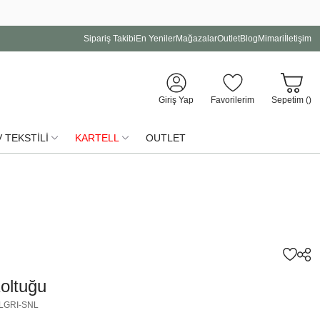
Sipariş Takibi
En Yeniler
Mağazalar
Outlet
Blog
Mimari
İletişim
Giriş Yap
Favorilerim
Sepetim (
)
 TEKSTİLİ
KARTELL
OUTLET
oltuğu
LGRI-SNL