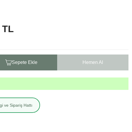
 TL
Sepete Ekle
Hemen Al
i ve Sipariş Hattı