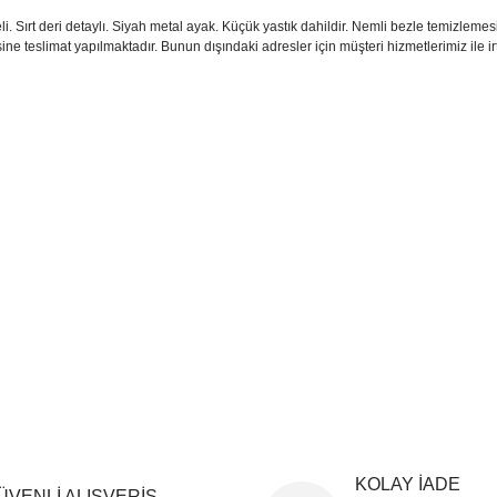
i. Sırt deri detaylı. Siyah metal ayak. Küçük yastık dahildir. Nemli bezle temizlemesi y
ine teslimat yapılmaktadır. Bunun dışındaki adresler için müşteri hizmetlerimiz ile ir
:38 cm
sim, ürün açıklamalarında ve diğer konularda yetersiz gördüğünüz noktaları öner
teşekkür ederiz.
Bu ürüne ilk yorumu siz yapın
ozuk veya görüntülenemiyor.
Yorum Yaz
k bilgiler bulunuyor.
r bulunuyor.
rden daha pahalı.
ternatifler olmalı.
Gönder
KOLAY İADE
ÜVENLİ ALIŞVERİŞ