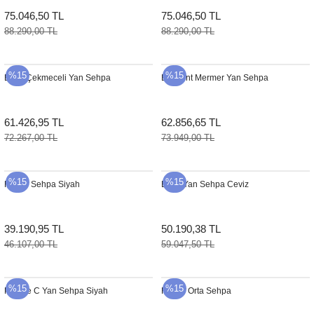
75.046,50 TL
75.046,50 TL
88.290,00 TL
88.290,00 TL
%15
%15
Enzo Çekmeceli Yan Sehpa
Element Mermer Yan Sehpa
61.426,95 TL
62.856,65 TL
72.267,00 TL
73.949,00 TL
%15
%15
Flex C Sehpa Siyah
Enzo Yan Sehpa Ceviz
39.190,95 TL
50.190,38 TL
46.107,00 TL
59.047,50 TL
%15
%15
Pebble C Yan Sehpa Siyah
Frame Orta Sehpa