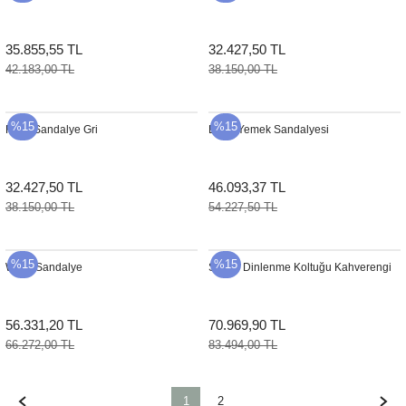
35.855,55 TL
32.427,50 TL
42.183,00 TL
38.150,00 TL
%15
%15
Flora Sandalye Gri
Edge Yemek Sandalyesi
32.427,50 TL
46.093,37 TL
38.150,00 TL
54.227,50 TL
%15
%15
Waltz Sandalye
Simon Dinlenme Koltuğu Kahverengi
56.331,20 TL
70.969,90 TL
66.272,00 TL
83.494,00 TL
1
2