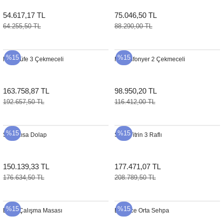
54.617,17 TL
75.046,50 TL
64.255,50 TL
88.290,00 TL
%15
%15
Max Büfe 3 Çekmeceli
Max Şifonyer 2 Çekmeceli
163.758,87 TL
98.950,20 TL
192.657,50 TL
116.412,00 TL
%15
%15
Solo Kısa Dolap
Stilts Vitrin 3 Raflı
150.139,33 TL
177.471,07 TL
176.634,50 TL
208.789,50 TL
%15
%15
Bend Çalışma Masası
Balance Orta Sehpa