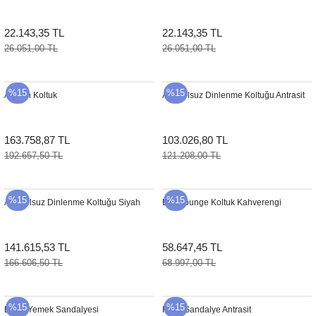
22.143,35 TL
22.143,35 TL
26.051,00 TL
26.051,00 TL
%15
%15
Avalon Koltuk
Arc Kolsuz Dinlenme Koltuğu Antrasit
163.758,87 TL
103.026,80 TL
192.657,50 TL
121.208,00 TL
%15
%15
Arc Kolsuz Dinlenme Koltuğu Siyah
Eric Lounge Koltuk Kahverengi
141.615,53 TL
58.647,45 TL
166.606,50 TL
68.997,00 TL
%15
%15
Emily Yemek Sandalyesi
Flora Sandalye Antrasit