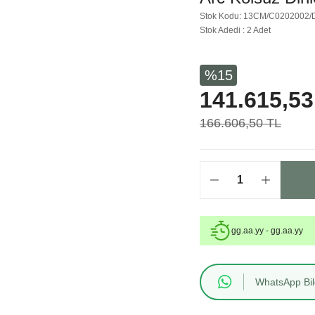
Stok Kodu: 13CM/C0202002/
Stok Adedi : 2 Adet
%15
141.615,53
166.606,50 TL
gg.aa.yy - gg.aa.yy
WhatsApp Bilg