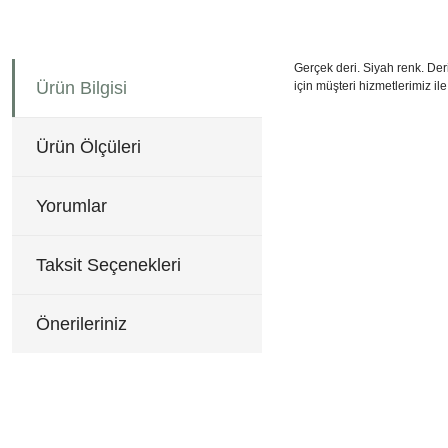
Gerçek deri. Siyah renk. Deri
Ürün Bilgisi
için müşteri hizmetlerimiz ile 
64x95 cm H:82 cm
Bu ürünün fiyat bilgisi, re
Görüş ve önerileriniz için 
Ürün Ölçüleri
Ürün resmi kalitesiz, b
Ürün açıklamasında eksi
Yorumlar
Ürün bilgilerinde hatala
Ürün fiyatı diğer sitele
Taksit Seçenekleri
Bu ürüne benzer farklı al
Önerileriniz