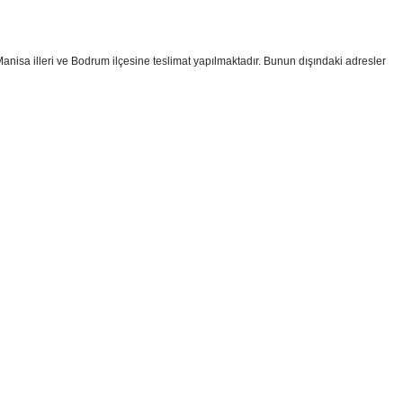
 Manisa illeri ve Bodrum ilçesine teslimat yapılmaktadır. Bunun dışındaki adresler
i formunu kullanarak tarafımıza iletebilirsiniz.
!