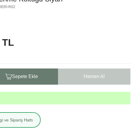
DERİ-R02
 TL
Sepete Ekle
Hemen Al
i ve Sipariş Hattı