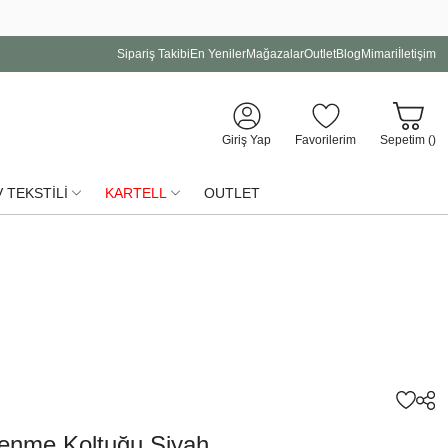
Sipariş Takibi
En Yeniler
Mağazalar
Outlet
Blog
Mimari
İletişim
Giriş Yap
Favorilerim
Sepetim (
)
 TEKSTİLİ
KARTELL
OUTLET
lenme Koltuğu Siyah