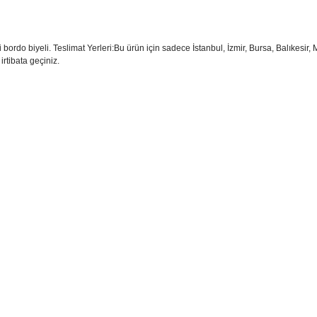
 bordo biyeli. Teslimat Yerleri:Bu ürün için sadece İstanbul, İzmir, Bursa, Balıkesir,
irtibata geçiniz.
sim, ürün açıklamalarında ve diğer konularda yetersiz gördüğünüz noktaları öner
teşekkür ederiz.
Bu ürüne ilk yorumu siz yapın
ozuk veya görüntülenemiyor.
Yorum Yaz
k bilgiler bulunuyor.
r bulunuyor.
rden daha pahalı.
ternatifler olmalı.
Gönder