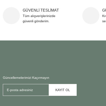
GÜVENLİ TESLİMAT
G
Tüm alışverişlerinizde
Kr
güvenli gönderim.
se
Güncellemelerimizi Kaçırmayın
KAYIT OL