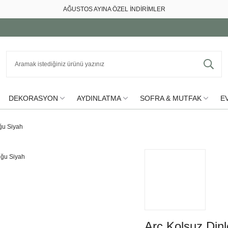
AĞUSTOS AYINA ÖZEL İNDİRİMLER
DEKORASYON
AYDINLATMA
SOFRA & MUTFAK
EV
ğu Siyah
Arc Kolsuz Din