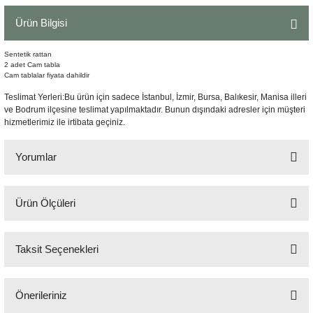
Şömine Aksesuarları
Ürün Bilgisi
Sütun&Kaide
Sentetik rattan
2 adet Cam tabla
Cam tablalar fiyata dahildir
Vazo
Teslimat Yerleri:Bu ürün için sadece İstanbul, İzmir, Bursa, Balıkesir, Manisa illeri
ve Bodrum ilçesine teslimat yapılmaktadır. Bunun dışındaki adresler için müşteri
hizmetlerimiz ile irtibata geçiniz.
Yorumlar
Ürün Ölçüleri
Bu ürüne ilk yorumu siz yapın!
H:37 cm 75x75 cm
Taksit Seçenekleri
Yorum Yaz
Önerileriniz