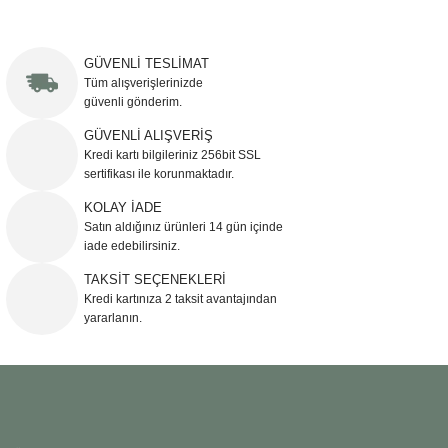
Bu ürünün fiyat bilgisi, resim, ürün açıklamalarında ve diğer konularda
yetersiz gördüğünüz noktaları öneri formunu kullanarak tarafımıza
iletebilirsiniz.
GÜVENLİ TESLİMAT
Görüş ve önerileriniz için teşekkür ederiz.
Tüm alışverişlerinizde
güvenli gönderim.
Ürün resmi kalitesiz, bozuk veya görüntülenemiyor.
GÜVENLİ ALIŞVERİŞ
Kredi kartı bilgileriniz 256bit SSL
Ürün açıklamasında eksik bilgiler bulunuyor.
sertifikası ile korunmaktadır.
Ürün bilgilerinde hatalar bulunuyor.
KOLAY İADE
Ürün fiyatı diğer sitelerden daha pahalı.
Satın aldığınız ürünleri 14 gün içinde
Bu ürüne benzer farklı alternatifler olmalı.
iade edebilirsiniz.
TAKSİT SEÇENEKLERİ
Kredi kartınıza 2 taksit avantajından
yararlanın.
Gönder