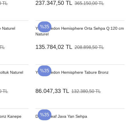
237.347,50 TL
0 TL
365.150,00 TL
%35
 Naturel
YENI
Dedon Hemisphere Orta Sehpa Q:120 cm
Naturel
135.784,02 TL
 TL
208.898,50 TL
%35
ltuk Naturel
YENI
Dedon Hemisphere Tabure Bronz
86.047,33 TL
0 TL
132.380,50 TL
%35
ronz Kanepe
Dedon Leaf Java Yan Sehpa