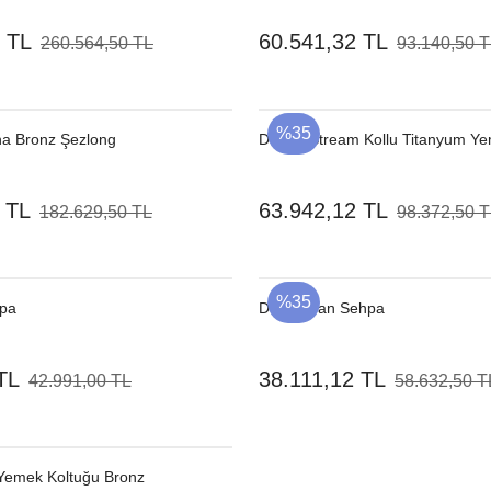
 TL
60.541,32 TL
260.564,50 TL
93.140,50 
%35
a Bronz Şezlong
Dedon Stream Kollu Titanyum Ye
 TL
63.942,12 TL
182.629,50 TL
98.372,50 
%35
pa
Dedon Yan Sehpa
TL
38.111,12 TL
42.991,00 TL
58.632,50 T
Yemek Koltuğu Bronz