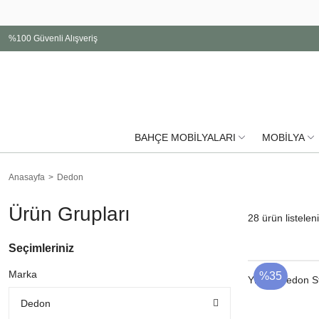
%100 Güvenli Alışveriş
BAHÇE MOBİLYALARI
MOBİLYA
Anasayfa
Dedon
Ürün Grupları
28
ürün listelen
Seçimleriniz
Marka
%35
YENI
Dedon St
Dedon