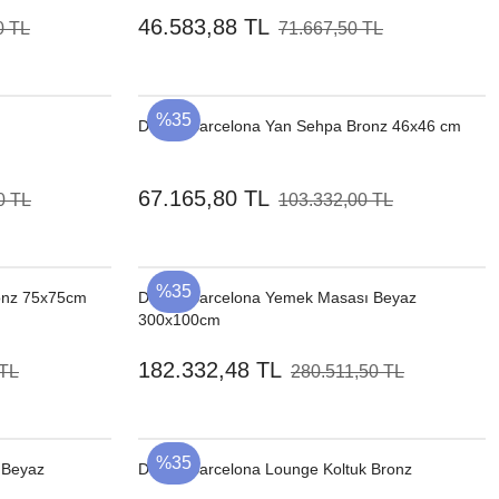
46.583,88 TL
0 TL
71.667,50 TL
%35
Dedon Barcelona Yan Sehpa Bronz 46x46 cm
67.165,80 TL
0 TL
103.332,00 TL
%35
onz 75x75cm
Dedon Barcelona Yemek Masası Beyaz
300x100cm
182.332,48 TL
 TL
280.511,50 TL
%35
 Beyaz
Dedon Barcelona Lounge Koltuk Bronz