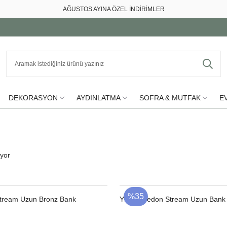
AĞUSTOS AYINA ÖZEL İNDİRİMLER
DEKORASYON
AYDINLATMA
SOFRA & MUTFAK
EV
iyor
%35
ream Uzun Bronz Bank
YENI
Dedon Stream Uzun Bank 