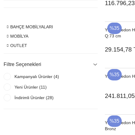
116.796,23
BAHÇE MOBİLYALARI
%35
YENI
Dedon He
Q:73 cm
MOBİLYA
OUTLET
29.154,78 
Filtre Seçenekleri
%35
YENI
Dedon He
Kampanyalı Ürünler (4)
Yeni Ürünler (11)
241.811,05
İndirimli Ürünler (28)
%35
YENI
Dedon He
Bronz