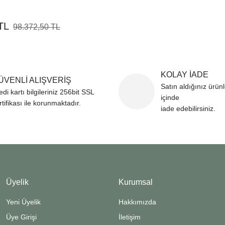
TL
98.372,50 TL
KOLAY İADE
ÜVENLİ ALIŞVERİŞ
Satın aldığınız ürün
edi kartı bilgileriniz 256bit SSL
içinde
rtifikası ile korunmaktadır.
iade edebilirsiniz.
Üyelik
Kurumsal
Yeni Üyelik
Hakkımızda
Üye Girişi
İletişim