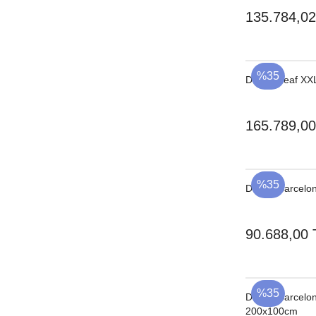
135.784,02
%35
Dedon Leaf XXL
165.789,00
%35
Dedon Barcelo
90.688,00 
%35
Dedon Barcelo
200x100cm