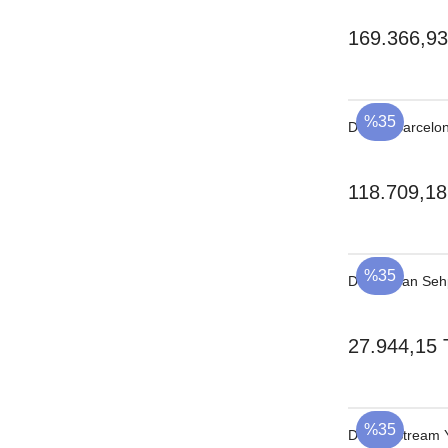
169.366,93
%35
Dedon Barcelon
118.709,18
%35
Dedon Yan Seh
27.944,15 
%35
Dedon Stream 