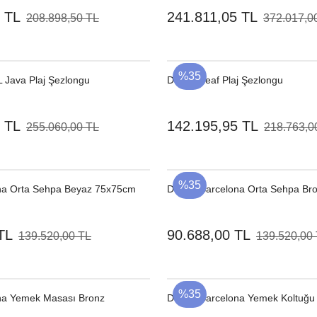
 TL
241.811,05 TL
208.898,50 TL
372.017,0
%35
 Java Plaj Şezlongu
Dedon Leaf Plaj Şezlongu
 TL
142.195,95 TL
255.060,00 TL
218.763,0
%35
na Orta Sehpa Beyaz 75x75cm
Dedon Barcelona Orta Sehpa Br
TL
90.688,00 TL
139.520,00 TL
139.520,00
%35
na Yemek Masası Bronz
Dedon Barcelona Yemek Koltuğu