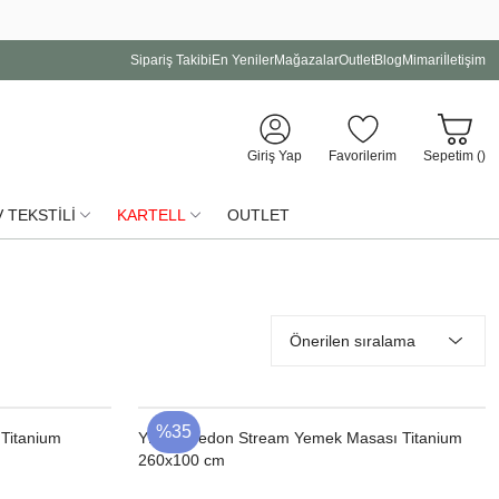
Sipariş Takibi
En Yeniler
Mağazalar
Outlet
Blog
Mimari
İletişim
Giriş Yap
Favorilerim
Sepetim (
)
 TEKSTİLİ
KARTELL
OUTLET
%35
Titanium
YENI
Dedon Stream Yemek Masası Titanium
260x100 cm