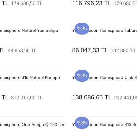
 TL
116.796,23 TL
179.686,50 TL
179.686,5
%35
misphere Naturel Yan Sehpa
YENI
Dedon Hemisphere Tabure
TL
86.047,33 TL
44.853,50 TL
132.380,50
%35
misphere 3'lü Naturel Kanepe
YENI
Dedon Hemisphere Club Ko
 TL
138.086,65 TL
372.017,00 TL
212.441,0
%35
misphere Orta Sehpa Q:120 cm
YENI
Dedon Hemisphere 3'lü B