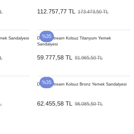
112.757,77 TL
TL
173.473,50 TL
%35
mek Sandalyesi
Dedon Stream Kolsuz Titanyum Yemek
Sandalyesi
59.777,58 TL
TL
91.965,50 TL
%35
Dedon Stream Kolsuz Bronz Yemek Sandalyesi
62.455,58 TL
L
96.085,50 TL