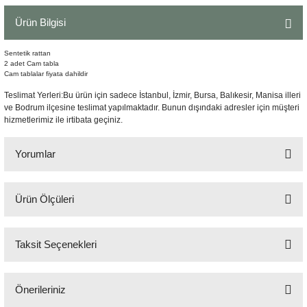
Şömine Aksesuarları
Ürün Bilgisi
Sütun&Kaide
Sentetik rattan
2 adet Cam tabla
Cam tablalar fiyata dahildir
Vazo
Teslimat Yerleri:Bu ürün için sadece İstanbul, İzmir, Bursa, Balıkesir, Manisa illeri
ve Bodrum ilçesine teslimat yapılmaktadır. Bunun dışındaki adresler için müşteri
hizmetlerimiz ile irtibata geçiniz.
Yorumlar
Ürün Ölçüleri
Bu ürüne ilk yorumu siz yapın!
H:52 cm 46x46 cm
Taksit Seçenekleri
Yorum Yaz
Önerileriniz