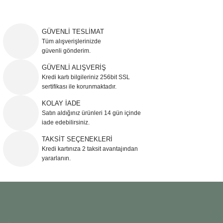
Bu ürünün fiyat bilgisi, resim, ürün açıklamalarında ve diğer konularda
yetersiz gördüğünüz noktaları öneri formunu kullanarak tarafımıza
iletebilirsiniz.
GÜVENLİ TESLİMAT
Görüş ve önerileriniz için teşekkür ederiz.
Tüm alışverişlerinizde
güvenli gönderim.
Ürün resmi kalitesiz, bozuk veya görüntülenemiyor.
GÜVENLİ ALIŞVERİŞ
Kredi kartı bilgileriniz 256bit SSL
Ürün açıklamasında eksik bilgiler bulunuyor.
sertifikası ile korunmaktadır.
Ürün bilgilerinde hatalar bulunuyor.
KOLAY İADE
Ürün fiyatı diğer sitelerden daha pahalı.
Satın aldığınız ürünleri 14 gün içinde
Bu ürüne benzer farklı alternatifler olmalı.
iade edebilirsiniz.
TAKSİT SEÇENEKLERİ
Kredi kartınıza 2 taksit avantajından
yararlanın.
Gönder