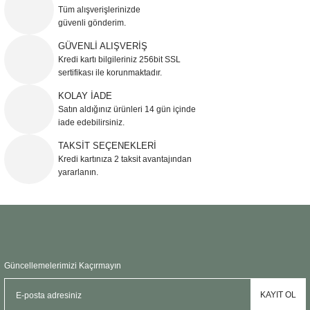
Görüş ve önerileriniz için teşekkür ederiz.
Tüm alışverişlerinizde
güvenli gönderim.
Ürün resmi kalitesiz, bozuk veya görüntülenemiyor.
GÜVENLİ ALIŞVERİŞ
Kredi kartı bilgileriniz 256bit SSL
Ürün açıklamasında eksik bilgiler bulunuyor.
sertifikası ile korunmaktadır.
Ürün bilgilerinde hatalar bulunuyor.
KOLAY İADE
Ürün fiyatı diğer sitelerden daha pahalı.
Satın aldığınız ürünleri 14 gün içinde
Bu ürüne benzer farklı alternatifler olmalı.
iade edebilirsiniz.
TAKSİT SEÇENEKLERİ
Kredi kartınıza 2 taksit avantajından
yararlanın.
Gönder
Güncellemelerimizi Kaçırmayın
KAYIT OL