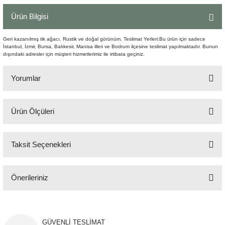
Şömine Aksesuarları
Ürün Bilgisi
Sütun&Kaide
Geri kazanılmış tik ağacı. Rustik ve doğal görünüm. Teslimat Yerleri:Bu ürün için sadece
İstanbul, İzmir, Bursa, Balıkesir, Manisa illeri ve Bodrum ilçesine teslimat yapılmaktadır. Bunun
dışındaki adresler için müşteri hizmetlerimiz ile irtibata geçiniz.
Vazo
Yorumlar
Ürün Ölçüleri
Bu ürüne ilk yorumu siz yapın!
35x35x47 cm
Taksit Seçenekleri
Yorum Yaz
Önerileriniz
Bu ürünün fiyat bilgisi, resim, ürün açıklamalarında ve diğer konularda
yetersiz gördüğünüz noktaları öneri formunu kullanarak tarafımıza
iletebilirsiniz.
GÜVENLİ TESLİMAT