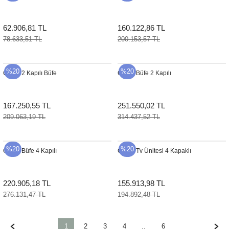
62.906,81 TL
160.122,86 TL
78.633,51 TL
200.153,57 TL
%20
%20
Grace 2 Kapılı Büfe
Grace Büfe 2 Kapılı
167.250,55 TL
251.550,02 TL
209.063,19 TL
314.437,52 TL
%20
%20
Grace Büfe 4 Kapılı
Grace Tv Ünitesi 4 Kapaklı
220.905,18 TL
155.913,98 TL
276.131,47 TL
194.892,48 TL
1
2
3
4
..
6