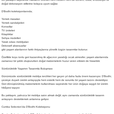
doğal dekorasyon stillerine kolayca uyum sağlar.
D'Bodhi koleksiyonlarında;
Yemek masaları
Yemek sandalyeleri
Konsollar
TV üniteleri
Kitaplıklar
Sehpa modelleri
Yatak odası mobilyaları
Dekoratif aksesuarlar
gibi yaşam alanlarının farklı ihtiyaçlarına yönelik özgün tasarımlar bulunur.
Özellikle koyu tonlu geri kazanılmış tik ağacının yarattığı sıcak atmosfer, yaşam alanlarında
zamansız bir şıklık oluştururken doğal malzemelerin huzur veren etkisini de hissettirir.
Sürdürülebilir Yaşamın Tasarımla Buluşması
Günümüzde sürdürülebilir mobilya tercihleri her geçen yıl daha fazla önem kazanıyor. D'Bodhi,
çevreye duyarlı üretim anlayışıyla hem estetik hem de sorumlu bir yaşam tarzını destekliyor.
Geri dönüştürülmüş malzemelerin kullanılması sayesinde her ürün doğaya saygılı bir üretim
hikâyesi taşıyor.
Bu yaklaşım, yalnızca bir mobilya satın almak değil; aynı zamanda sürdürülebilir tasarım
anlayışını desteklemek anlamına geliyor.
Cumba Selection'da D'Bodhi Koleksiyonu