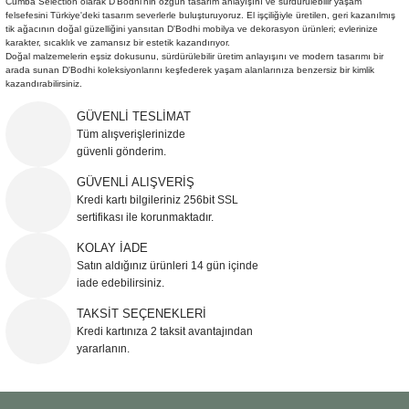
Cumba Selection olarak D'Bodhi'nin özgün tasarım anlayışını ve sürdürülebilir yaşam
felsefesini Türkiye'deki tasarım severlerle buluşturuyoruz. El işçiliğiyle üretilen, geri kazanılmış
tik ağacının doğal güzelliğini yansıtan D'Bodhi mobilya ve dekorasyon ürünleri; evlerinize
karakter, sıcaklık ve zamansız bir estetik kazandırıyor.
Doğal malzemelerin eşsiz dokusunu, sürdürülebilir üretim anlayışını ve modern tasarımı bir
arada sunan D'Bodhi koleksiyonlarını keşfederek yaşam alanlarınıza benzersiz bir kimlik
kazandırabilirsiniz.
GÜVENLİ TESLİMAT
Tüm alışverişlerinizde
güvenli gönderim.
GÜVENLİ ALIŞVERİŞ
Kredi kartı bilgileriniz 256bit SSL
sertifikası ile korunmaktadır.
KOLAY İADE
Satın aldığınız ürünleri 14 gün içinde
iade edebilirsiniz.
TAKSİT SEÇENEKLERİ
Kredi kartınıza 2 taksit avantajından
yararlanın.