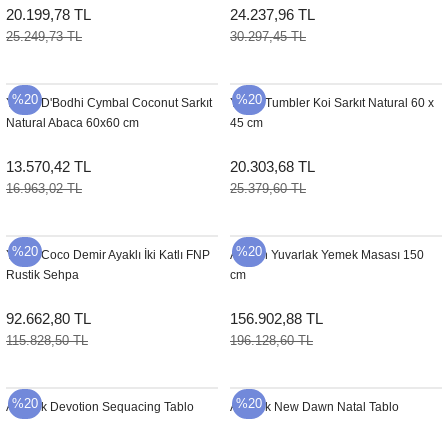
20.199,78 TL
24.237,96 TL
25.249,73 TL
30.297,45 TL
%20
%20
YENI
D'Bodhi Cymbal Coconut Sarkıt
YENI
Tumbler Koi Sarkıt Natural 60 x
Natural Abaca 60x60 cm
45 cm
13.570,42 TL
20.303,68 TL
16.963,02 TL
25.379,60 TL
%20
%20
YENI
Coco Demir Ayaklı İki Katlı FNP
Artisan Yuvarlak Yemek Masası 150
Rustik Sehpa
cm
92.662,80 TL
156.902,88 TL
115.828,50 TL
196.128,60 TL
%20
%20
Artwork Devotion Sequacing Tablo
Artwork New Dawn Natal Tablo