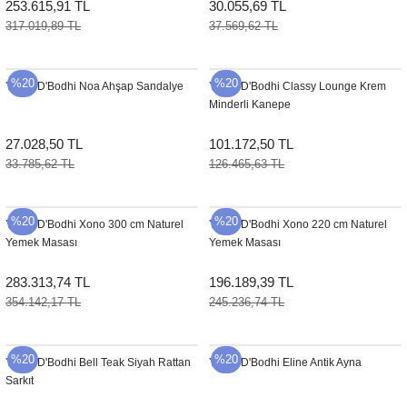
253.615,91 TL
30.055,69 TL
317.019,89 TL
37.569,62 TL
%20
%20
YENI
D'Bodhi Noa Ahşap Sandalye
YENI
D'Bodhi Classy Lounge Krem
Minderli Kanepe
27.028,50 TL
101.172,50 TL
33.785,62 TL
126.465,63 TL
%20
%20
YENI
D'Bodhi Xono 300 cm Naturel
YENI
D'Bodhi Xono 220 cm Naturel
Yemek Masası
Yemek Masası
283.313,74 TL
196.189,39 TL
354.142,17 TL
245.236,74 TL
%20
%20
YENI
D'Bodhi Bell Teak Siyah Rattan
YENI
D'Bodhi Eline Antik Ayna
Sarkıt