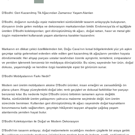
D'Bodhi: Geri Kazanılmış Tik Ağacından Zamansız Yaşam Alanları
D'Bodhi, doğanın sunduğu eşsiz malzemeleri sürdürülebilir tasarım anlayışıyla buluşturan,
dünyanın önde gelen mobilya ve dekorasyon markalarından biridir. Endonezya'da el işçiliğiyle
üretilen D'Bodhi koleksiyonları; geri dönüştürülmüş tik ağacı, doğal rattan, hasır ve metal gibi
özgün malzemeleri kullanarak yaşam alanlarına karakter kazandırır.
Markanın en dikkat çekici özelliklerinden biri, Doğu Cava'nın kırsal bölgelerindeki yüz yılı aşkın
geçmişe sahip geleneksel evlerden elde edilen geri kazanılmış tik ağaçlarını yeniden hayata
döndürmesidir. Her ahşap parçası ustalar tarafından özenle ayrıştırılır, temizlenir, zımparalanır
ve yeniden işlenerek benzersiz bir mobilyaya dönüştürülür. Bu süreç sayesinde her ürün, doğal
dokusu, yaşanmışlığı ve kendine özgü karakteriyle eşsiz bir görünüm sunar.
D'Bodhi Mobilyalarının Farkı Nedir?
Modern seri üretim mobilyaların aksine D'Bodhi ürünleri, insan emeğini ve zanaatkârlığı ön
plana çıkarır. Ahşap yüzeylerdeki doğal izler, renk geçişleri ve dokusal farklılıklar her parçayı
benzersiz kılar. Bu nedenle hiçbir D'Bodhi ürünü birbirinin tamamen aynısı değildir.
Marka, sürdürülebilir üretim yaklaşımını yalnızca malzeme seçiminde değil, tüm üretim
sürecinde benimser. Kullanılan geri dönüştürülmüş tik ağacı sayesinde doğal kaynakların
korunmasına katkı sağlanırken, geçmişin hikâyesini taşıyan ahşaplar çağdaş yaşam
alanlarında yeniden hayat bulur.
D'Bodhi Koleksiyonları ile Doğal ve Modern Dekorasyon
D'Bodhi'nin tasarım anlayışı; doğal malzemelerin sıcaklığını modern çizgilerle bir araya getirir.
Bu yaklaşım sayesinde markanın ürünleri hem modern hem de bohem, rustik, endüstriyel ve