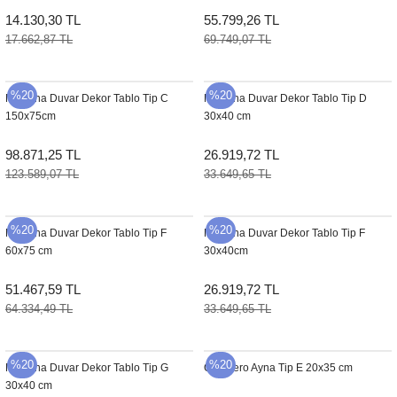
14.130,30 TL
55.799,26 TL
17.662,87 TL
69.749,07 TL
%20
%20
Nirmana Duvar Dekor Tablo Tip C
Nirmana Duvar Dekor Tablo Tip D
150x75cm
30x40 cm
98.871,25 TL
26.919,72 TL
123.589,07 TL
33.649,65 TL
%20
%20
Nirmana Duvar Dekor Tablo Tip F
Nirmana Duvar Dekor Tablo Tip F
60x75 cm
30x40cm
51.467,59 TL
26.919,72 TL
64.334,49 TL
33.649,65 TL
%20
%20
Nirmana Duvar Dekor Tablo Tip G
One Zero Ayna Tip E 20x35 cm
30x40 cm