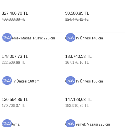
327.466,70 TL
99.580,89 TL
409.333,38 TL
124.476,11 TL
%20
%20
Dino Yemek Masası Rustic 225 cm
Grace Tv Ünitesi 140 cm
178.007,73 TL
133.740,93 TL
222.509,66 TL
167.176,16 TL
%20
%20
Grace Tv Ünitesi 160 cm
Grace Tv Ünitesi 180 cm
136.564,86 TL
147.128,63 TL
170.706,07 TL
183.910,79 TL
%20
%20
Grace Ayna
Grace Yemek Masası 225 cm