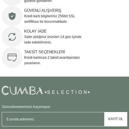
güvenli gönderim.
Ürün resmi kalitesiz, bozuk veya görüntülenemiyor.
GÜVENLİ ALIŞVERİŞ
Kredi kartı bilgileriniz 256bit SSL
Ürün açıklamasında eksik bilgiler bulunuyor.
sertifikası ile korunmaktadır.
Ürün bilgilerinde hatalar bulunuyor.
KOLAY İADE
Ürün fiyatı diğer sitelerden daha pahalı.
Satın aldığınız ürünleri 14 gün içinde
Bu ürüne benzer farklı alternatifler olmalı.
iade edebilirsiniz.
TAKSİT SEÇENEKLERİ
Kredi kartınıza 2 taksit avantajından
yararlanın.
Gönder
Güncellemelerimizi Kaçırmayın
KAYIT OL