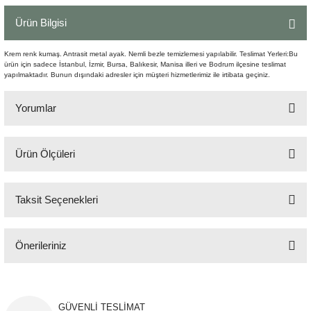
Şömine Aksesuarları
Ürün Bilgisi
Sütun&Kaide
Krem renk kumaş. Antrasit metal ayak. Nemli bezle temizlemesi yapılabilir. Teslimat Yerleri:Bu
ürün için sadece İstanbul, İzmir, Bursa, Balıkesir, Manisa illeri ve Bodrum ilçesine teslimat
yapılmaktadır. Bunun dışındaki adresler için müşteri hizmetlerimiz ile irtibata geçiniz.
Vazo
Yorumlar
Ürün Ölçüleri
Bu ürüne ilk yorumu siz yapın!
80x80 cm H:63 cm
Taksit Seçenekleri
Yorum Yaz
Önerileriniz
Bu ürünün fiyat bilgisi, resim, ürün açıklamalarında ve diğer konularda
yetersiz gördüğünüz noktaları öneri formunu kullanarak tarafımıza
iletebilirsiniz.
GÜVENLİ TESLİMAT