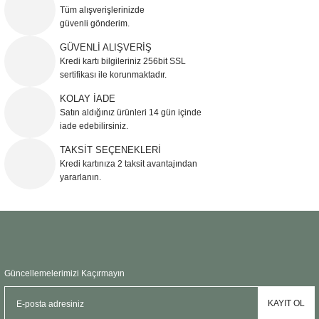
Görüş ve önerileriniz için teşekkür ederiz.
Tüm alışverişlerinizde
güvenli gönderim.
Ürün resmi kalitesiz, bozuk veya görüntülenemiyor.
GÜVENLİ ALIŞVERİŞ
Kredi kartı bilgileriniz 256bit SSL
Ürün açıklamasında eksik bilgiler bulunuyor.
sertifikası ile korunmaktadır.
Ürün bilgilerinde hatalar bulunuyor.
KOLAY İADE
Ürün fiyatı diğer sitelerden daha pahalı.
Satın aldığınız ürünleri 14 gün içinde
Bu ürüne benzer farklı alternatifler olmalı.
iade edebilirsiniz.
TAKSİT SEÇENEKLERİ
Kredi kartınıza 2 taksit avantajından
yararlanın.
Gönder
Güncellemelerimizi Kaçırmayın
KAYIT OL