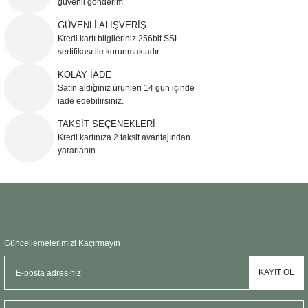
güvenli gönderim.
Ürün resmi kalitesiz, bozuk veya görüntülenemiyor.
GÜVENLİ ALIŞVERİŞ
Kredi kartı bilgileriniz 256bit SSL
Ürün açıklamasında eksik bilgiler bulunuyor.
sertifikası ile korunmaktadır.
Ürün bilgilerinde hatalar bulunuyor.
KOLAY İADE
Ürün fiyatı diğer sitelerden daha pahalı.
Satın aldığınız ürünleri 14 gün içinde
Bu ürüne benzer farklı alternatifler olmalı.
iade edebilirsiniz.
TAKSİT SEÇENEKLERİ
Kredi kartınıza 2 taksit avantajından
yararlanın.
Gönder
Güncellemelerimizi Kaçırmayın
KAYIT OL