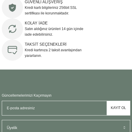
Ürün resmi kalitesiz, bozuk veya görüntülenemiyor.
GÜVENLİ ALIŞVERİŞ
Kredi kartı bilgileriniz 256bit SSL
Ürün açıklamasında eksik bilgiler bulunuyor.
sertifikası ile korunmaktadır.
Ürün bilgilerinde hatalar bulunuyor.
KOLAY İADE
Ürün fiyatı diğer sitelerden daha pahalı.
Satın aldığınız ürünleri 14 gün içinde
Bu ürüne benzer farklı alternatifler olmalı.
iade edebilirsiniz.
TAKSİT SEÇENEKLERİ
Kredi kartınıza 2 taksit avantajından
yararlanın.
Gönder
Güncellemelerimizi Kaçırmayın
KAYIT OL
Üyelik