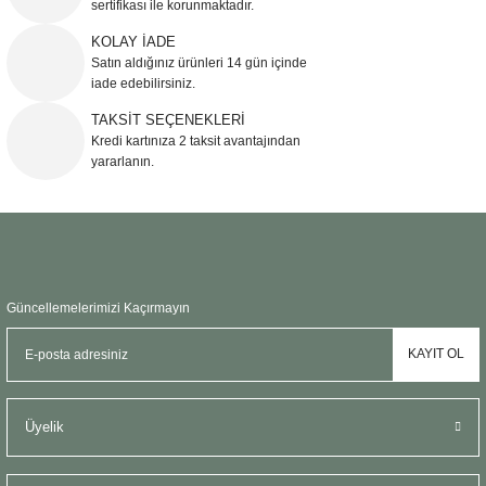
sertifikası ile korunmaktadır.
Ürün bilgilerinde hatalar bulunuyor.
KOLAY İADE
Ürün fiyatı diğer sitelerden daha pahalı.
Satın aldığınız ürünleri 14 gün içinde
Bu ürüne benzer farklı alternatifler olmalı.
iade edebilirsiniz.
TAKSİT SEÇENEKLERİ
Kredi kartınıza 2 taksit avantajından
yararlanın.
Gönder
Güncellemelerimizi Kaçırmayın
KAYIT OL
Üyelik