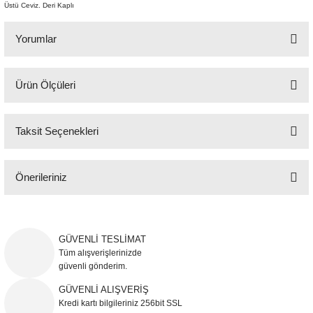
Üstü Ceviz. Deri Kaplı
Şömine Aksesuarları
Yorumlar
Sütun&Kaide
Vazo
Ürün Ölçüleri
Bu ürüne ilk yorumu siz yapın!
37x50 cm
Taksit Seçenekleri
Yorum Yaz
Önerileriniz
Bu ürünün fiyat bilgisi, resim, ürün açıklamalarında ve diğer konularda
yetersiz gördüğünüz noktaları öneri formunu kullanarak tarafımıza
iletebilirsiniz.
GÜVENLİ TESLİMAT
Görüş ve önerileriniz için teşekkür ederiz.
Tüm alışverişlerinizde
güvenli gönderim.
Ürün resmi kalitesiz, bozuk veya görüntülenemiyor.
GÜVENLİ ALIŞVERİŞ
Kredi kartı bilgileriniz 256bit SSL
Ürün açıklamasında eksik bilgiler bulunuyor.