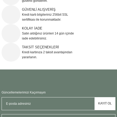
güvenli gönderim.
Ürün resmi kalitesiz, bozuk veya görüntülenemiyor.
GÜVENLİ ALIŞVERİŞ
Kredi kartı bilgileriniz 256bit SSL
Ürün açıklamasında eksik bilgiler bulunuyor.
sertifikası ile korunmaktadır.
Ürün bilgilerinde hatalar bulunuyor.
KOLAY İADE
Ürün fiyatı diğer sitelerden daha pahalı.
Satın aldığınız ürünleri 14 gün içinde
Bu ürüne benzer farklı alternatifler olmalı.
iade edebilirsiniz.
TAKSİT SEÇENEKLERİ
Kredi kartınıza 2 taksit avantajından
yararlanın.
Gönder
Güncellemelerimizi Kaçırmayın
KAYIT OL