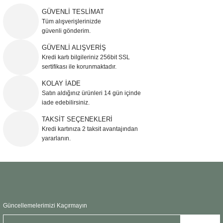
yetersiz gördüğünüz noktaları öneri formunu kullanarak tarafımıza
iletebilirsiniz.
GÜVENLİ TESLİMAT
Görüş ve önerileriniz için teşekkür ederiz.
Tüm alışverişlerinizde
güvenli gönderim.
Ürün resmi kalitesiz, bozuk veya görüntülenemiyor.
GÜVENLİ ALIŞVERİŞ
Kredi kartı bilgileriniz 256bit SSL
Ürün açıklamasında eksik bilgiler bulunuyor.
sertifikası ile korunmaktadır.
Ürün bilgilerinde hatalar bulunuyor.
KOLAY İADE
Ürün fiyatı diğer sitelerden daha pahalı.
Satın aldığınız ürünleri 14 gün içinde
Bu ürüne benzer farklı alternatifler olmalı.
iade edebilirsiniz.
TAKSİT SEÇENEKLERİ
Kredi kartınıza 2 taksit avantajından
yararlanın.
Gönder
Güncellemelerimizi Kaçırmayın