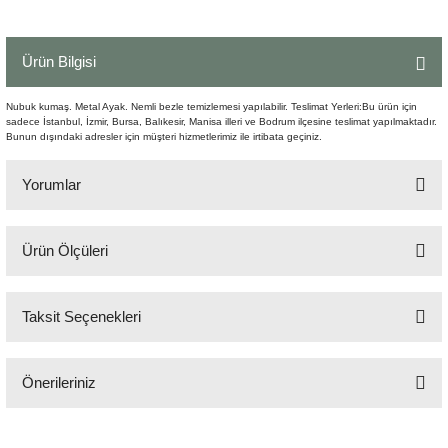
Şömine Aksesuarları
Ürün Bilgisi
Sütun&Kaide
Nubuk kumaş. Metal Ayak. Nemli bezle temizlemesi yapılabilir. Teslimat Yerleri:Bu ürün için
Vazo
sadece İstanbul, İzmir, Bursa, Balıkesir, Manisa illeri ve Bodrum ilçesine teslimat yapılmaktadır.
Bunun dışındaki adresler için müşteri hizmetlerimiz ile irtibata geçiniz.
Yorumlar
Ürün Ölçüleri
Bu ürüne ilk yorumu siz yapın!
69x94 cm H:112 cm
Taksit Seçenekleri
Yorum Yaz
Önerileriniz
Bu ürünün fiyat bilgisi, resim, ürün açıklamalarında ve diğer konularda