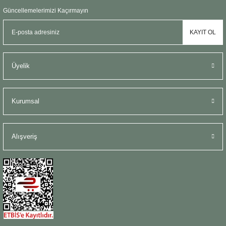
Şömine Aksesuarları
Güncellemelerimizi Kaçırmayın
KAYIT OL
Sütun&Kaide
Vazo
Üyelik
Kurumsal
Alışveriş