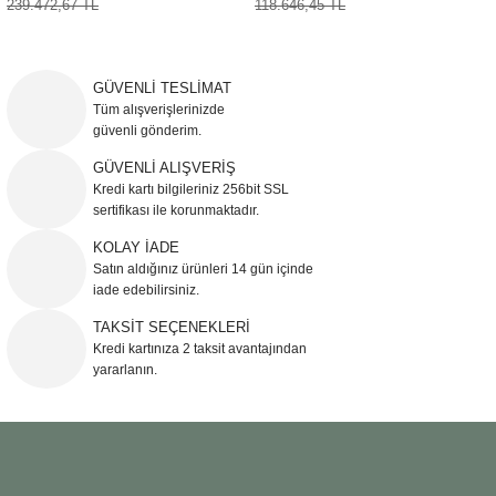
239.472,67 TL
118.646,45 TL
Sehpa
Fener
Sebil
Tabure
Gazetelik
GÜVENLİ TESLİMAT
Tüm alışverişlerinizde
güvenli gönderim.
TV Sehpası
Küllük
GÜVENLİ ALIŞVERİŞ
Kredi kartı bilgileriniz 256bit SSL
Masa Saati
sertifikası ile korunmaktadır.
Mum
KOLAY İADE
Satın aldığınız ürünleri 14 gün içinde
iade edebilirsiniz.
Mumluk
TAKSİT SEÇENEKLERİ
Kredi kartınıza 2 taksit avantajından
Saksı&Çiçeklik
yararlanın.
Şamdan
Sepet