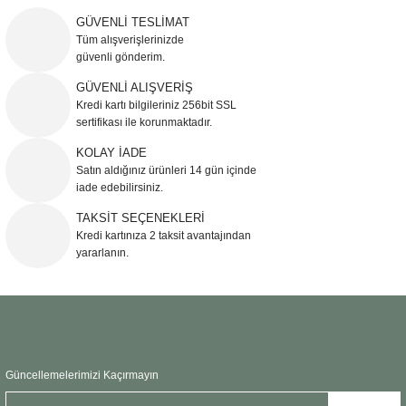
yetersiz gördüğünüz noktaları öneri formunu kullanarak tarafımıza
iletebilirsiniz.
GÜVENLİ TESLİMAT
Görüş ve önerileriniz için teşekkür ederiz.
Tüm alışverişlerinizde
güvenli gönderim.
Ürün resmi kalitesiz, bozuk veya görüntülenemiyor.
GÜVENLİ ALIŞVERİŞ
Kredi kartı bilgileriniz 256bit SSL
Ürün açıklamasında eksik bilgiler bulunuyor.
sertifikası ile korunmaktadır.
Ürün bilgilerinde hatalar bulunuyor.
KOLAY İADE
Ürün fiyatı diğer sitelerden daha pahalı.
Satın aldığınız ürünleri 14 gün içinde
Bu ürüne benzer farklı alternatifler olmalı.
iade edebilirsiniz.
TAKSİT SEÇENEKLERİ
Kredi kartınıza 2 taksit avantajından
yararlanın.
Gönder
Güncellemelerimizi Kaçırmayın