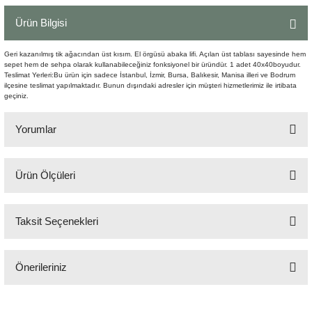
Şömine Aksesuarları
Ürün Bilgisi
Sütun&Kaide
Geri kazanılmış tik ağacından üst kısım. El örgüsü abaka lifi. Açılan üst tablası sayesinde hem
sepet hem de sehpa olarak kullanabileceğiniz fonksiyonel bir üründür. 1 adet 40x40boyudur.
Teslimat Yerleri:Bu ürün için sadece İstanbul, İzmir, Bursa, Balıkesir, Manisa illeri ve Bodrum
Vazo
ilçesine teslimat yapılmaktadır. Bunun dışındaki adresler için müşteri hizmetlerimiz ile irtibata
geçiniz.
Yorumlar
Ürün Ölçüleri
Bu ürüne ilk yorumu siz yapın!
40x40x41 cm
Taksit Seçenekleri
Yorum Yaz
Önerileriniz
Bu ürünün fiyat bilgisi, resim, ürün açıklamalarında ve diğer konularda