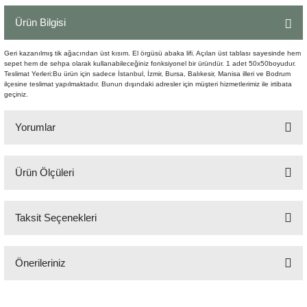
Şömine Aksesuarları
Ürün Bilgisi
Sütun&Kaide
Geri kazanılmış tik ağacından üst kısım. El örgüsü abaka lifi. Açılan üst tablası sayesinde hem
sepet hem de sehpa olarak kullanabileceğiniz fonksiyonel bir üründür. 1 adet 50x50boyudur.
Teslimat Yerleri:Bu ürün için sadece İstanbul, İzmir, Bursa, Balıkesir, Manisa illeri ve Bodrum
Vazo
ilçesine teslimat yapılmaktadır. Bunun dışındaki adresler için müşteri hizmetlerimiz ile irtibata
geçiniz.
Yorumlar
Ürün Ölçüleri
Bu ürüne ilk yorumu siz yapın!
50 x 50 x 41 cm
Taksit Seçenekleri
Yorum Yaz
Önerileriniz
Bu ürünün fiyat bilgisi, resim, ürün açıklamalarında ve diğer konularda