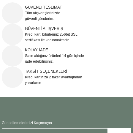
yetersiz gördüğünüz noktaları öneri formunu kullanarak tarafımıza
iletebilirsiniz.
GÜVENLİ TESLİMAT
Görüş ve önerileriniz için teşekkür ederiz.
Tüm alışverişlerinizde
güvenli gönderim.
Ürün resmi kalitesiz, bozuk veya görüntülenemiyor.
GÜVENLİ ALIŞVERİŞ
Kredi kartı bilgileriniz 256bit SSL
Ürün açıklamasında eksik bilgiler bulunuyor.
sertifikası ile korunmaktadır.
Ürün bilgilerinde hatalar bulunuyor.
KOLAY İADE
Ürün fiyatı diğer sitelerden daha pahalı.
Satın aldığınız ürünleri 14 gün içinde
Bu ürüne benzer farklı alternatifler olmalı.
iade edebilirsiniz.
TAKSİT SEÇENEKLERİ
Kredi kartınıza 2 taksit avantajından
yararlanın.
Gönder
Güncellemelerimizi Kaçırmayın