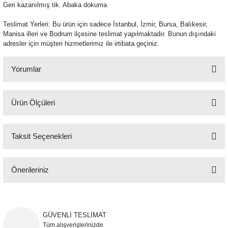
Geri kazanılmış tik. Abaka dokuma
Şömine Aksesuarları
Teslimat Yerleri: Bu ürün için sadece İstanbul, İzmir, Bursa, Balıkesir,
Manisa illeri ve Bodrum ilçesine teslimat yapılmaktadır. Bunun dışındaki
Sütun&Kaide
adresler için müşteri hizmetlerimiz ile irtibata geçiniz.
Vazo
Yorumlar
Ürün Ölçüleri
Bu ürüne ilk yorumu siz yapın!
140x90 cm
Taksit Seçenekleri
Yorum Yaz
Önerileriniz
Bu ürünün fiyat bilgisi, resim, ürün açıklamalarında ve diğer konularda
yetersiz gördüğünüz noktaları öneri formunu kullanarak tarafımıza
iletebilirsiniz.
GÜVENLİ TESLİMAT
Görüş ve önerileriniz için teşekkür ederiz.
Tüm alışverişlerinizde