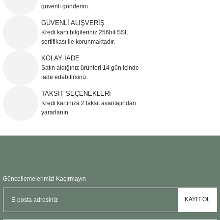
güvenli gönderim.
Ürün resmi kalitesiz, bozuk veya görüntülenemiyor.
GÜVENLİ ALIŞVERİŞ
Kredi kartı bilgileriniz 256bit SSL
Ürün açıklamasında eksik bilgiler bulunuyor.
sertifikası ile korunmaktadır.
Ürün bilgilerinde hatalar bulunuyor.
KOLAY İADE
Ürün fiyatı diğer sitelerden daha pahalı.
Satın aldığınız ürünleri 14 gün içinde
Bu ürüne benzer farklı alternatifler olmalı.
iade edebilirsiniz.
TAKSİT SEÇENEKLERİ
Kredi kartınıza 2 taksit avantajından
yararlanın.
Gönder
Güncellemelerimizi Kaçırmayın
KAYIT OL