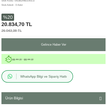
Stok Kodu: 04DBD/WD140LG
Stok Adedi : 0 Adet
Sehpa
Fener
Sebil
%20
Tabure
Gazetelik
20.834,70 TL
TV Sehpası
Küllük
26.043,38 TL
Masa Saati
Gelince Haber Ver
Mum
gg.aa.yy - gg.aa.yy
Mumluk
Saksı&Çiçeklik
WhatsApp Bilgi ve Sipariş Hattı
Şamdan
Ürün Bilgisi
Sepet