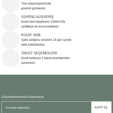
Görüş ve önerileriniz için teşekkür ederiz.
Tüm alışverişlerinizde
güvenli gönderim.
Ürün resmi kalitesiz, bozuk veya görüntülenemiyor.
GÜVENLİ ALIŞVERİŞ
Kredi kartı bilgileriniz 256bit SSL
Ürün açıklamasında eksik bilgiler bulunuyor.
sertifikası ile korunmaktadır.
Ürün bilgilerinde hatalar bulunuyor.
KOLAY İADE
Ürün fiyatı diğer sitelerden daha pahalı.
Satın aldığınız ürünleri 14 gün içinde
Bu ürüne benzer farklı alternatifler olmalı.
iade edebilirsiniz.
TAKSİT SEÇENEKLERİ
Kredi kartınıza 2 taksit avantajından
yararlanın.
Gönder
Güncellemelerimizi Kaçırmayın
KAYIT OL