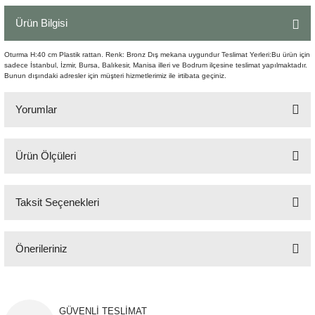
Şömine Aksesuarları
Ürün Bilgisi
Sütun&Kaide
Oturma H:40 cm Plastik rattan. Renk: Bronz Dış mekana uygundur Teslimat Yerleri:Bu ürün için
sadece İstanbul, İzmir, Bursa, Balıkesir, Manisa illeri ve Bodrum ilçesine teslimat yapılmaktadır.
Bunun dışındaki adresler için müşteri hizmetlerimiz ile irtibata geçiniz.
Vazo
Yorumlar
Ürün Ölçüleri
Bu ürüne ilk yorumu siz yapın!
58x70 cm H:88 cm
Taksit Seçenekleri
Yorum Yaz
Önerileriniz
Bu ürünün fiyat bilgisi, resim, ürün açıklamalarında ve diğer konularda
yetersiz gördüğünüz noktaları öneri formunu kullanarak tarafımıza
iletebilirsiniz.
GÜVENLİ TESLİMAT