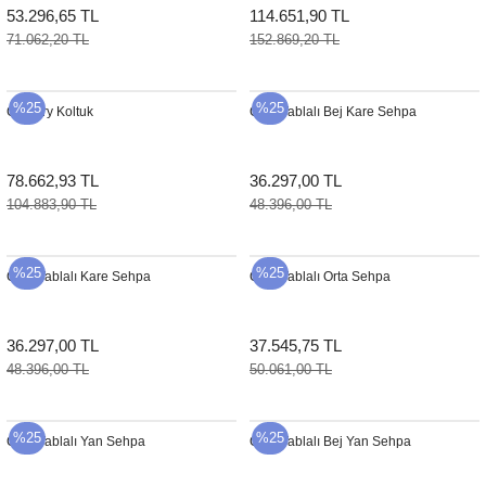
53.296,65 TL
114.651,90 TL
71.062,20 TL
152.869,20 TL
%25
%25
Century Koltuk
Cam Tablalı Bej Kare Sehpa
78.662,93 TL
36.297,00 TL
104.883,90 TL
48.396,00 TL
%25
%25
Cam Tablalı Kare Sehpa
Cam Tablalı Orta Sehpa
36.297,00 TL
37.545,75 TL
48.396,00 TL
50.061,00 TL
%25
%25
Cam Tablalı Yan Sehpa
Cam Tablalı Bej Yan Sehpa