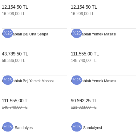
12.154,50 TL
12.154,50 TL
16.206,00 TL
16.206,00 TL
%25
%25
Cam Tablalı Bej Orta Sehpa
Cam Tablalı Yemek Masası
43.789,50 TL
111.555,00 TL
58.386,00 TL
148.740,00 TL
%25
%25
Cam Tablalı Bej Yemek Masası
Cam Tablalı Yemek Masası
111.555,00 TL
90.992,25 TL
148.740,00 TL
121.323,00 TL
%25
%25
CY Bar Sandalyesi
Yemek Sandalyesi