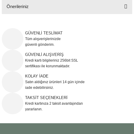
Önerileriniz
Bu ürünün fiyat bilgisi, resim, ürün açıklamalarında ve diğer konularda
yetersiz gördüğünüz noktaları öneri formunu kullanarak tarafımıza
iletebilirsiniz.
GÜVENLİ TESLİMAT
Görüş ve önerileriniz için teşekkür ederiz.
Tüm alışverişlerinizde
güvenli gönderim.
Ürün resmi kalitesiz, bozuk veya görüntülenemiyor.
GÜVENLİ ALIŞVERİŞ
Kredi kartı bilgileriniz 256bit SSL
Ürün açıklamasında eksik bilgiler bulunuyor.
sertifikası ile korunmaktadır.
Ürün bilgilerinde hatalar bulunuyor.
KOLAY İADE
Ürün fiyatı diğer sitelerden daha pahalı.
Satın aldığınız ürünleri 14 gün içinde
Bu ürüne benzer farklı alternatifler olmalı.
iade edebilirsiniz.
TAKSİT SEÇENEKLERİ
Kredi kartınıza 2 taksit avantajından
yararlanın.
Gönder