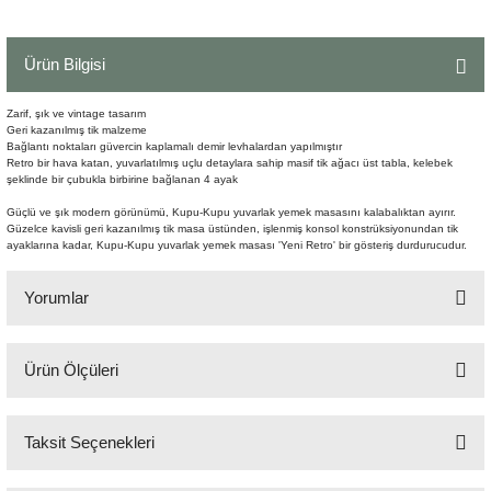
Şömine Aksesuarları
Ürün Bilgisi
Sütun&Kaide
Zarif, şık ve vintage tasarım
Vazo
Geri kazanılmış tik malzeme
Bağlantı noktaları güvercin kaplamalı demir levhalardan yapılmıştır
Retro bir hava katan, yuvarlatılmış uçlu detaylara sahip masif tik ağacı üst tabla, kelebek
şeklinde bir çubukla birbirine bağlanan 4 ayak
Güçlü ve şık modern görünümü, Kupu-Kupu yuvarlak yemek masasını kalabalıktan ayırır.
Güzelce kavisli geri kazanılmış tik masa üstünden, işlenmiş konsol konstrüksiyonundan tik
ayaklarına kadar, Kupu-Kupu yuvarlak yemek masası 'Yeni Retro' bir gösteriş durdurucudur.
Yorumlar
Ürün Ölçüleri
Bu ürüne ilk yorumu siz yapın!
Uzunluk (cm) : 130
Genişlik (cm) : 130
Taksit Seçenekleri
Yorum Yaz
Boy (cm) : 78