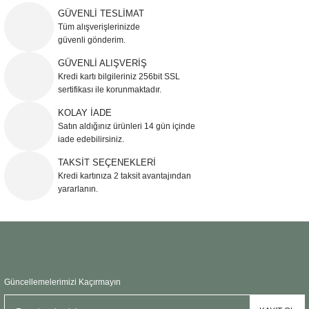
iletebilirsiniz.
GÜVENLİ TESLİMAT
Görüş ve önerileriniz için teşekkür ederiz.
Tüm alışverişlerinizde
güvenli gönderim.
Ürün resmi kalitesiz, bozuk veya görüntülenemiyor.
GÜVENLİ ALIŞVERİŞ
Kredi kartı bilgileriniz 256bit SSL
Ürün açıklamasında eksik bilgiler bulunuyor.
sertifikası ile korunmaktadır.
Ürün bilgilerinde hatalar bulunuyor.
KOLAY İADE
Ürün fiyatı diğer sitelerden daha pahalı.
Satın aldığınız ürünleri 14 gün içinde
Bu ürüne benzer farklı alternatifler olmalı.
iade edebilirsiniz.
TAKSİT SEÇENEKLERİ
Kredi kartınıza 2 taksit avantajından
yararlanın.
Gönder
Güncellemelerimizi Kaçırmayın