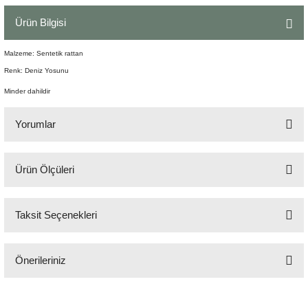
Şömine Aksesuarları
Ürün Bilgisi
Sütun&Kaide
Malzeme: Sentetik rattan
Renk: Deniz Yosunu
Vazo
Minder dahildir
Yorumlar
Ürün Ölçüleri
Bu ürüne ilk yorumu siz yapın!
254x86x H:42 cm (Ayak kısmı: H:30 cm)
Taksit Seçenekleri
Yorum Yaz
Önerileriniz
Bu ürünün fiyat bilgisi, resim, ürün açıklamalarında ve diğer konularda
yetersiz gördüğünüz noktaları öneri formunu kullanarak tarafımıza