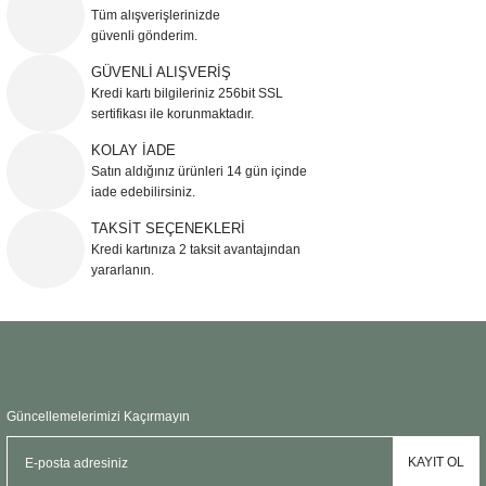
Görüş ve önerileriniz için teşekkür ederiz.
Tüm alışverişlerinizde
güvenli gönderim.
Ürün resmi kalitesiz, bozuk veya görüntülenemiyor.
GÜVENLİ ALIŞVERİŞ
Kredi kartı bilgileriniz 256bit SSL
Ürün açıklamasında eksik bilgiler bulunuyor.
sertifikası ile korunmaktadır.
Ürün bilgilerinde hatalar bulunuyor.
KOLAY İADE
Ürün fiyatı diğer sitelerden daha pahalı.
Satın aldığınız ürünleri 14 gün içinde
Bu ürüne benzer farklı alternatifler olmalı.
iade edebilirsiniz.
TAKSİT SEÇENEKLERİ
Kredi kartınıza 2 taksit avantajından
yararlanın.
Gönder
Güncellemelerimizi Kaçırmayın
KAYIT OL