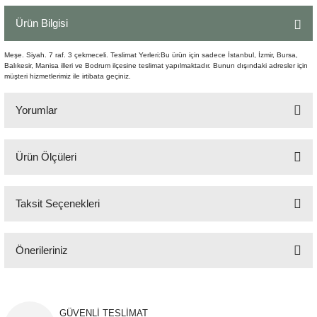
Şömine Aksesuarları
Ürün Bilgisi
Sütun&Kaide
Meşe. Siyah. 7 raf. 3 çekmeceli. Teslimat Yerleri:Bu ürün için sadece İstanbul, İzmir, Bursa,
Balıkesir, Manisa illeri ve Bodrum ilçesine teslimat yapılmaktadır. Bunun dışındaki adresler için
müşteri hizmetlerimiz ile irtibata geçiniz.
Vazo
Yorumlar
Ürün Ölçüleri
Bu ürüne ilk yorumu siz yapın!
180x48x79 cm
Taksit Seçenekleri
Yorum Yaz
Önerileriniz
Bu ürünün fiyat bilgisi, resim, ürün açıklamalarında ve diğer konularda
yetersiz gördüğünüz noktaları öneri formunu kullanarak tarafımıza
iletebilirsiniz.
GÜVENLİ TESLİMAT