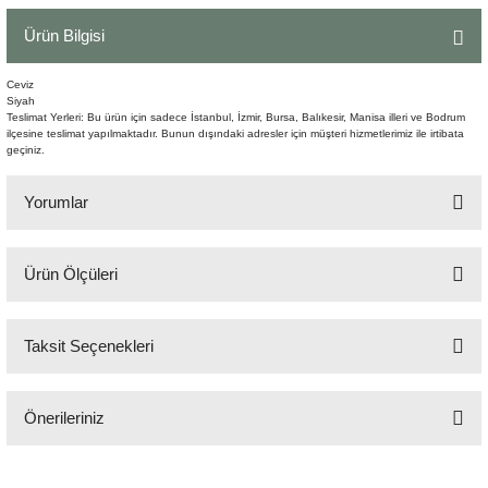
Şömine Aksesuarları
Ürün Bilgisi
Sütun&Kaide
Ceviz
Siyah
Teslimat Yerleri: Bu ürün için sadece İstanbul, İzmir, Bursa, Balıkesir, Manisa illeri ve Bodrum
Vazo
ilçesine teslimat yapılmaktadır. Bunun dışındaki adresler için müşteri hizmetlerimiz ile irtibata
geçiniz.
Yorumlar
Ürün Ölçüleri
Bu ürüne ilk yorumu siz yapın!
121x48x50 cm
Taksit Seçenekleri
Yorum Yaz
Önerileriniz
Bu ürünün fiyat bilgisi, resim, ürün açıklamalarında ve diğer konularda