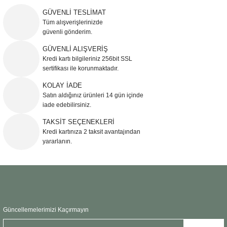
yetersiz gördüğünüz noktaları öneri formunu kullanarak tarafımıza
iletebilirsiniz.
GÜVENLİ TESLİMAT
Görüş ve önerileriniz için teşekkür ederiz.
Tüm alışverişlerinizde
güvenli gönderim.
Ürün resmi kalitesiz, bozuk veya görüntülenemiyor.
GÜVENLİ ALIŞVERİŞ
Kredi kartı bilgileriniz 256bit SSL
Ürün açıklamasında eksik bilgiler bulunuyor.
sertifikası ile korunmaktadır.
Ürün bilgilerinde hatalar bulunuyor.
KOLAY İADE
Ürün fiyatı diğer sitelerden daha pahalı.
Satın aldığınız ürünleri 14 gün içinde
Bu ürüne benzer farklı alternatifler olmalı.
iade edebilirsiniz.
TAKSİT SEÇENEKLERİ
Kredi kartınıza 2 taksit avantajından
yararlanın.
Gönder
Güncellemelerimizi Kaçırmayın