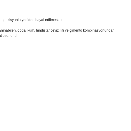
ompozisyonla yeniden hayal edilmesidir.
 tanınabilen, doğal kum, hindistancevizi lifi ve çimento kombinasyonundan
 eserleridir.
i formunu kullanarak tarafımıza iletebilirsiniz.
!