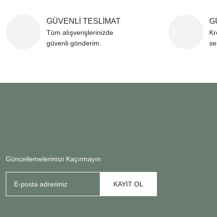
GÜVENLİ TESLİMAT
G
Tüm alışverişlerinizde
Kr
güvenli gönderim.
se
Güncellemelerimizi Kaçırmayın
KAYIT OL