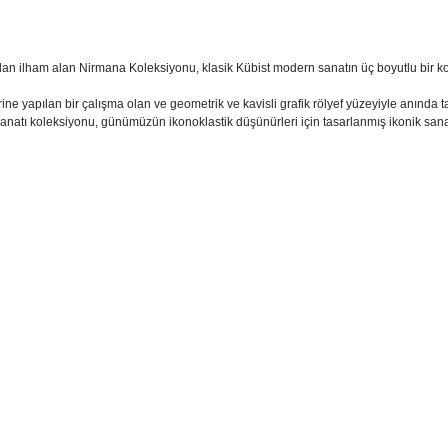
an ilham alan Nirmana Koleksiyonu, klasik Kübist modern sanatın üç boyutlu bir k
rine yapılan bir çalışma olan ve geometrik ve kavisli grafik rölyef yüzeyiyle anında
natı koleksiyonu, günümüzün ikonoklastik düşünürleri için tasarlanmış ikonik sanat
sim, ürün açıklamalarında ve diğer konularda yetersiz gördüğünüz noktaları öner
teşekkür ederiz.
Bu ürüne ilk yorumu siz yapın
ozuk veya görüntülenemiyor.
Yorum Yaz
k bilgiler bulunuyor.
r bulunuyor.
rden daha pahalı.
ternatifler olmalı.