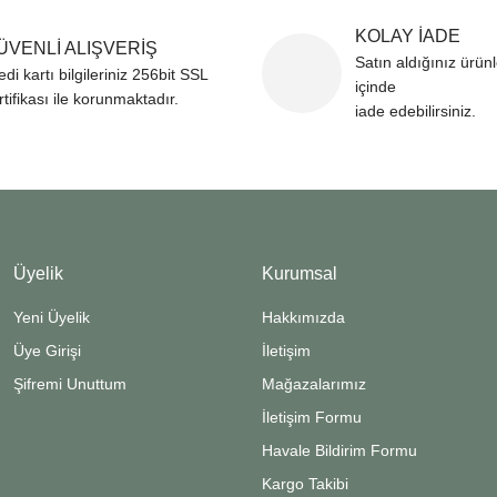
Gönder
KOLAY İADE
ÜVENLİ ALIŞVERİŞ
Satın aldığınız ürün
edi kartı bilgileriniz 256bit SSL
içinde
rtifikası ile korunmaktadır.
iade edebilirsiniz.
Üyelik
Kurumsal
Yeni Üyelik
Hakkımızda
Üye Girişi
İletişim
Şifremi Unuttum
Mağazalarımız
İletişim Formu
Havale Bildirim Formu
Kargo Takibi