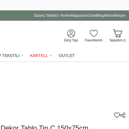
Sipariş Takibi
En Yeniler
Mağazalar
Outlet
Blog
Mimari
İletişim
Giriş Yap
Favorilerim
Sepetim (
)
 TEKSTİLİ
KARTELL
OUTLET
 Dekor Tablo Tip C 150x75cm