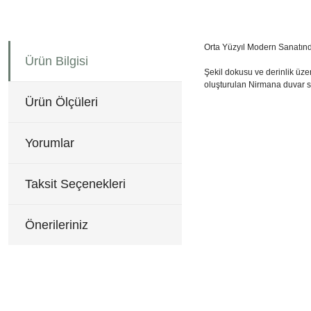
Orta Yüzyıl Modern Sanatınd
Ürün Bilgisi
Şekil dokusu ve derinlik üze
oluşturulan Nirmana duvar sa
150x75 cm
Bu ürünün fiyat bilgisi, re
Ürün Ölçüleri
Görüş ve önerileriniz için 
Yorumlar
Ürün resmi kalitesiz, b
Ürün açıklamasında eksi
Taksit Seçenekleri
Ürün bilgilerinde hatala
Ürün fiyatı diğer sitele
Önerileriniz
Bu ürüne benzer farklı al