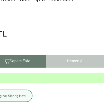
2
TL
Sepete Ekle
Hemen Al
i ve Sipariş Hattı