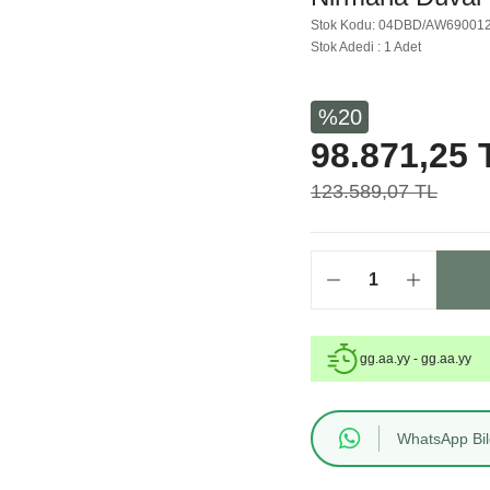
Stok Kodu: 04DBD/AW69001
Stok Adedi : 1 Adet
%20
98.871,25 
123.589,07 TL
gg.aa.yy - gg.aa.yy
WhatsApp Bilg