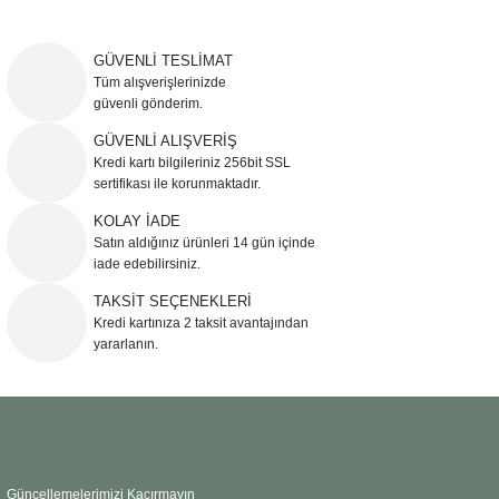
Bu ürünün fiyat bilgisi, resim, ürün açıklamalarında ve diğer konularda
yetersiz gördüğünüz noktaları öneri formunu kullanarak tarafımıza
iletebilirsiniz.
GÜVENLİ TESLİMAT
Görüş ve önerileriniz için teşekkür ederiz.
Tüm alışverişlerinizde
güvenli gönderim.
Ürün resmi kalitesiz, bozuk veya görüntülenemiyor.
GÜVENLİ ALIŞVERİŞ
Kredi kartı bilgileriniz 256bit SSL
Ürün açıklamasında eksik bilgiler bulunuyor.
sertifikası ile korunmaktadır.
Ürün bilgilerinde hatalar bulunuyor.
KOLAY İADE
Ürün fiyatı diğer sitelerden daha pahalı.
Satın aldığınız ürünleri 14 gün içinde
Bu ürüne benzer farklı alternatifler olmalı.
iade edebilirsiniz.
TAKSİT SEÇENEKLERİ
Kredi kartınıza 2 taksit avantajından
yararlanın.
Gönder
Güncellemelerimizi Kaçırmayın