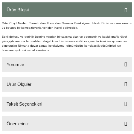
Şömine Aksesuarları
Ürün Bilgisi
Sütun&Kaide
Orta Yüzyıl Modern Sanatından ilham alan Nirmana Koleksiyonu, klasik Kübist modern sanatın
üç boyutlu bir kompozisyonla yeniden hayal edilmesidir.
Vazo
Şekil dokusu ve derinlik üzerine yapılan bir çalışma olan ve geometrik ve kavisli grafik rölyef
yüzeyiyle anında tanınabilen, doğal kum, hindistancevizi lifi ve çimento kombinasyonundan
oluşturulan Nirmana duvar sanatı koleksiyonu, günümüzün ikonoklastik düşünürleri için
tasarlanmış ikonik sanat eserleridir.
Yorumlar
Ürün Ölçüleri
Bu ürüne ilk yorumu siz yapın!
60x75 cm
Taksit Seçenekleri
Yorum Yaz
Önerileriniz