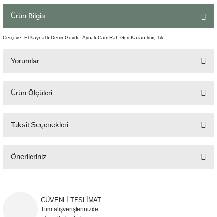
Şömine Aksesuarları
Ürün Bilgisi
Sütun&Kaide
Çerçeve: El Kaynaklı Demir Gövde: Aynalı Cam Raf: Geri Kazanılmış Tik
Vazo
Yorumlar
Ürün Ölçüleri
Bu ürüne ilk yorumu siz yapın!
50x35 cm
Taksit Seçenekleri
Yorum Yaz
Önerileriniz
Bu ürünün fiyat bilgisi, resim, ürün açıklamalarında ve diğer konularda
yetersiz gördüğünüz noktaları öneri formunu kullanarak tarafımıza
iletebilirsiniz.
GÜVENLİ TESLİMAT
Görüş ve önerileriniz için teşekkür ederiz.
Tüm alışverişlerinizde