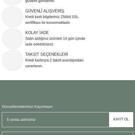
güvenli gönderim.
Ürün resmi kalitesiz, bozuk veya görüntülenemiyor.
GÜVENLİ ALIŞVERİŞ
Kredi kartı bilgileriniz 256bit SSL
Ürün açıklamasında eksik bilgiler bulunuyor.
sertifikası ile korunmaktadır.
Ürün bilgilerinde hatalar bulunuyor.
KOLAY İADE
Ürün fiyatı diğer sitelerden daha pahalı.
Satın aldığınız ürünleri 14 gün içinde
Bu ürüne benzer farklı alternatifler olmalı.
iade edebilirsiniz.
TAKSİT SEÇENEKLERİ
Kredi kartınıza 2 taksit avantajından
yararlanın.
Gönder
Güncellemelerimizi Kaçırmayın
KAYIT OL