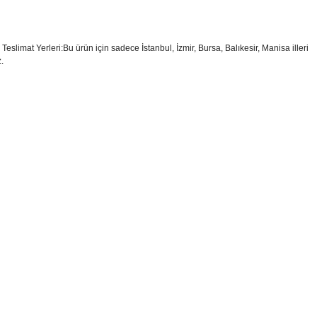
Teslimat Yerleri:Bu ürün için sadece İstanbul, İzmir, Bursa, Balıkesir, Manisa illeri
.
i formunu kullanarak tarafımıza iletebilirsiniz.
!