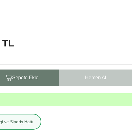
 TL
Sepete Ekle
Hemen Al
i ve Sipariş Hattı