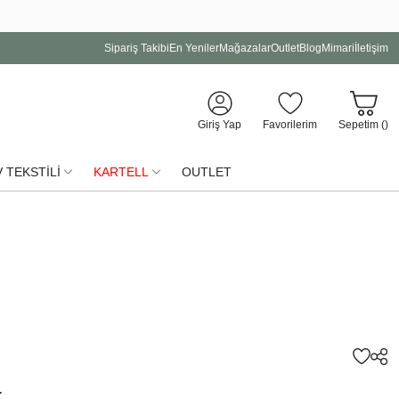
Sipariş Takibi
En Yeniler
Mağazalar
Outlet
Blog
Mimari
İletişim
Giriş Yap
Favorilerim
Sepetim (
)
 TEKSTİLİ
KARTELL
OUTLET
r