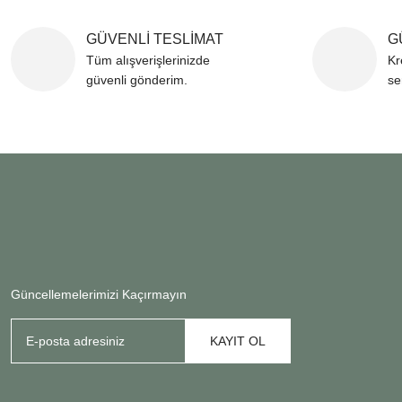
GÜVENLİ TESLİMAT
G
Tüm alışverişlerinizde
Kr
güvenli gönderim.
se
Güncellemelerimizi Kaçırmayın
KAYIT OL