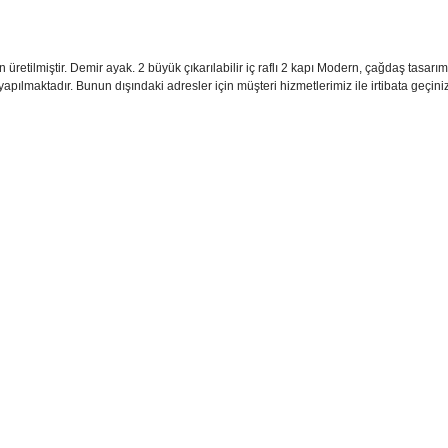
 üretilmiştir. Demir ayak. 2 büyük çıkarılabilir iç raflı 2 kapı Modern, çağdaş tasarım 
apılmaktadır. Bunun dışındaki adresler için müşteri hizmetlerimiz ile irtibata geçiniz
sim, ürün açıklamalarında ve diğer konularda yetersiz gördüğünüz noktaları öner
teşekkür ederiz.
Bu ürüne ilk yorumu siz yapın
ozuk veya görüntülenemiyor.
Yorum Yaz
k bilgiler bulunuyor.
r bulunuyor.
rden daha pahalı.
ternatifler olmalı.
Gönder