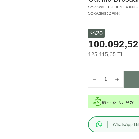
Stok Kodu: 13DBD/OL430062
Stok Adedi : 2 Adet
%20
100.092,52
125.115,65 TL
gg.aa.yy - gg.aa.yy
WhatsApp Bilg