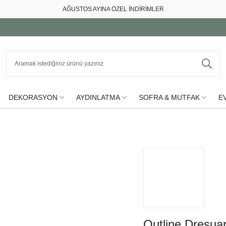
AĞUSTOS AYINA ÖZEL İNDİRİMLER
DEKORASYON
AYDINLATMA
SOFRA & MUTFAK
EV
Outline Dresua