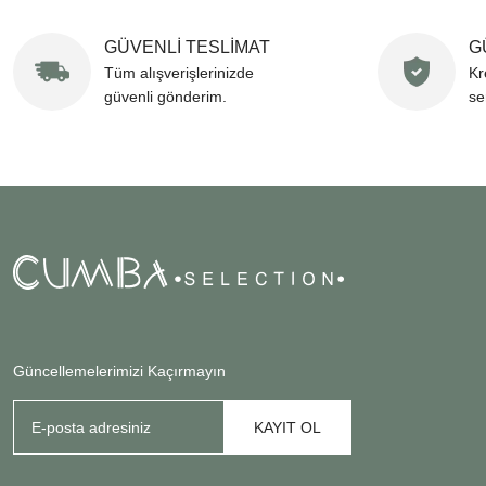
GÜVENLİ TESLİMAT
G
Tüm alışverişlerinizde
Kr
güvenli gönderim.
se
Güncellemelerimizi Kaçırmayın
KAYIT OL