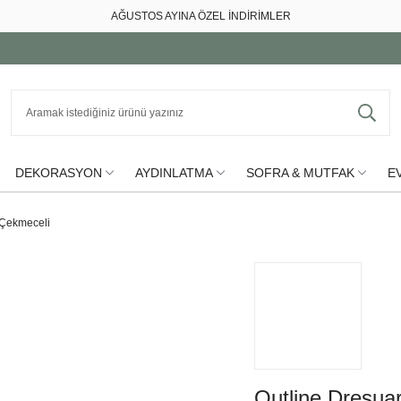
AĞUSTOS AYINA ÖZEL İNDİRİMLER
DEKORASYON
AYDINLATMA
SOFRA & MUTFAK
EV
 Çekmeceli
Outline Dresua