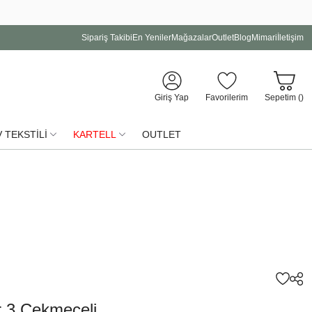
Sipariş Takibi
En Yeniler
Mağazalar
Outlet
Blog
Mimari
İletişim
Giriş Yap
Favorilerim
Sepetim (
)
 TEKSTİLİ
KARTELL
OUTLET
r 3 Çekmeceli