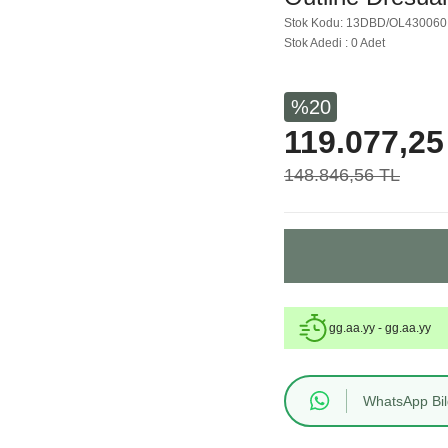
Stok Kodu: 13DBD/OL430060
Stok Adedi : 0 Adet
%20
119.077,25
148.846,56 TL
gg.aa.yy - gg.aa.yy
WhatsApp Bilg