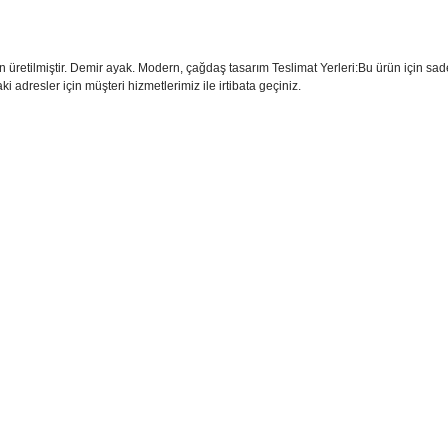
 üretilmiştir. Demir ayak. Modern, çağdaş tasarım Teslimat Yerleri:Bu ürün için sadec
i adresler için müşteri hizmetlerimiz ile irtibata geçiniz.
sim, ürün açıklamalarında ve diğer konularda yetersiz gördüğünüz noktaları öner
teşekkür ederiz.
Bu ürüne ilk yorumu siz yapın
ozuk veya görüntülenemiyor.
Yorum Yaz
k bilgiler bulunuyor.
r bulunuyor.
rden daha pahalı.
ternatifler olmalı.
Gönder