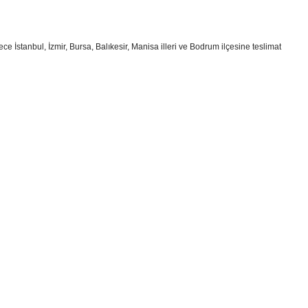
e İstanbul, İzmir, Bursa, Balıkesir, Manisa illeri ve Bodrum ilçesine teslimat
i formunu kullanarak tarafımıza iletebilirsiniz.
!