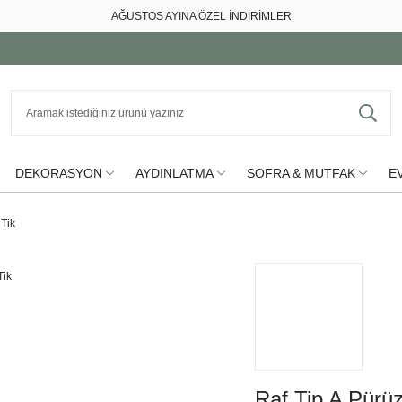
AĞUSTOS AYINA ÖZEL İNDİRİMLER
DEKORASYON
AYDINLATMA
SOFRA & MUTFAK
EV
 Tik
Raf Tip A Pürü