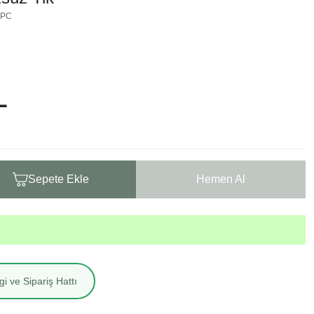
3PC
L
Sepete Ekle
Hemen Al
i ve Sipariş Hattı