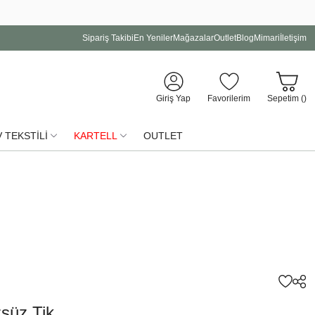
Sipariş Takibi
En Yeniler
Mağazalar
Outlet
Blog
Mimari
İletişim
Giriş Yap
Favorilerim
Sepetim (
)
 TEKSTİLİ
KARTELL
OUTLET
zsüz Tik