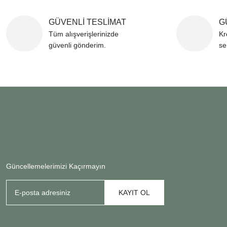
GÜVENLİ TESLİMAT
G
Tüm alışverişlerinizde
Kr
güvenli gönderim.
se
Güncellemelerimizi Kaçırmayın
KAYIT OL