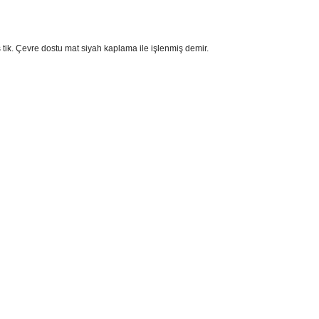
 tik. Çevre dostu mat siyah kaplama ile işlenmiş demir.
sim, ürün açıklamalarında ve diğer konularda yetersiz gördüğünüz noktaları öner
teşekkür ederiz.
Bu ürüne ilk yorumu siz yapın
ozuk veya görüntülenemiyor.
Yorum Yaz
k bilgiler bulunuyor.
r bulunuyor.
rden daha pahalı.
ternatifler olmalı.
Gönder