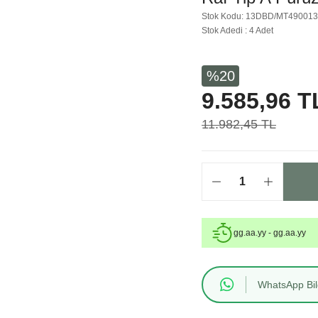
Stok Kodu: 13DBD/MT49001
Stok Adedi : 4 Adet
%20
9.585,96 T
11.982,45 TL
gg.aa.yy - gg.aa.yy
WhatsApp Bilg