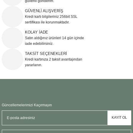
güvenli gönderim.
Ürün resmi kalitesiz, bozuk veya görüntülenemiyor.
GÜVENLİ ALIŞVERİŞ
Kredi kartı bilgileriniz 256bit SSL
Ürün açıklamasında eksik bilgiler bulunuyor.
sertifikası ile korunmaktadır.
Ürün bilgilerinde hatalar bulunuyor.
KOLAY İADE
Ürün fiyatı diğer sitelerden daha pahalı.
Satın aldığınız ürünleri 14 gün içinde
Bu ürüne benzer farklı alternatifler olmalı.
iade edebilirsiniz.
TAKSİT SEÇENEKLERİ
Kredi kartınıza 2 taksit avantajından
yararlanın.
Gönder
Güncellemelerimizi Kaçırmayın
KAYIT OL