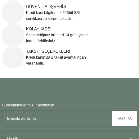
Ürün resmi kalitesiz, bozuk veya görüntülenemiyor.
GÜVENLİ ALIŞVERİŞ
Kredi kartı bilgileriniz 256bit SSL
Ürün açıklamasında eksik bilgiler bulunuyor.
sertifikası ile korunmaktadır.
Ürün bilgilerinde hatalar bulunuyor.
KOLAY İADE
Ürün fiyatı diğer sitelerden daha pahalı.
Satın aldığınız ürünleri 14 gün içinde
Bu ürüne benzer farklı alternatifler olmalı.
iade edebilirsiniz.
TAKSİT SEÇENEKLERİ
Kredi kartınıza 2 taksit avantajından
yararlanın.
Gönder
Güncellemelerimizi Kaçırmayın
KAYIT OL