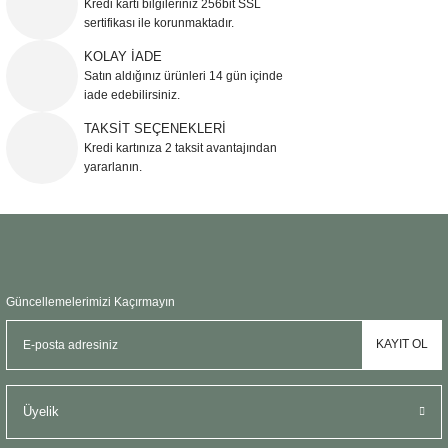
Kredi kartı bilgileriniz 256bit SSL
Ürün açıklamasında eksik bilgiler bulunuyor.
sertifikası ile korunmaktadır.
Ürün bilgilerinde hatalar bulunuyor.
KOLAY İADE
Ürün fiyatı diğer sitelerden daha pahalı.
Satın aldığınız ürünleri 14 gün içinde
Bu ürüne benzer farklı alternatifler olmalı.
iade edebilirsiniz.
TAKSİT SEÇENEKLERİ
Kredi kartınıza 2 taksit avantajından
yararlanın.
Gönder
Güncellemelerimizi Kaçırmayın
KAYIT OL
Üyelik