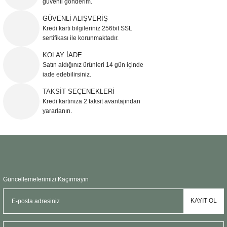
güvenli gönderim.
Ürün resmi kalitesiz, bozuk veya görüntülenemiyor.
GÜVENLİ ALIŞVERİŞ
Kredi kartı bilgileriniz 256bit SSL
Ürün açıklamasında eksik bilgiler bulunuyor.
sertifikası ile korunmaktadır.
Ürün bilgilerinde hatalar bulunuyor.
KOLAY İADE
Ürün fiyatı diğer sitelerden daha pahalı.
Satın aldığınız ürünleri 14 gün içinde
Bu ürüne benzer farklı alternatifler olmalı.
iade edebilirsiniz.
TAKSİT SEÇENEKLERİ
Kredi kartınıza 2 taksit avantajından
yararlanın.
Gönder
Güncellemelerimizi Kaçırmayın
KAYIT OL