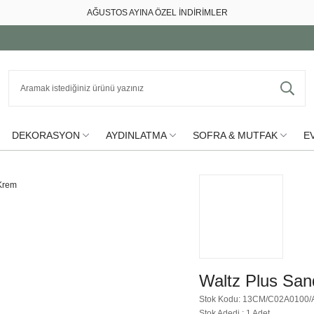
AĞUSTOS AYINA ÖZEL İNDİRİMLER
DEKORASYON
AYDINLATMA
SOFRA & MUTFAK
EV
Waltz Plus San
Stok Kodu: 13CM/C02A0100/
Stok Adedi : 1 Adet