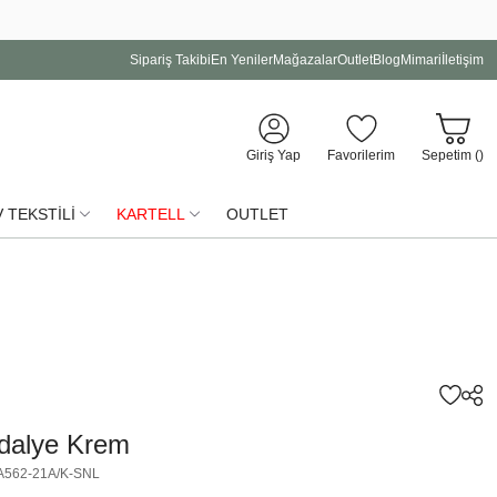
Sipariş Takibi
En Yeniler
Mağazalar
Outlet
Blog
Mimari
İletişim
Giriş Yap
Favorilerim
Sepetim (
)
 TEKSTİLİ
KARTELL
OUTLET
dalye Krem
A562-21A/K-SNL