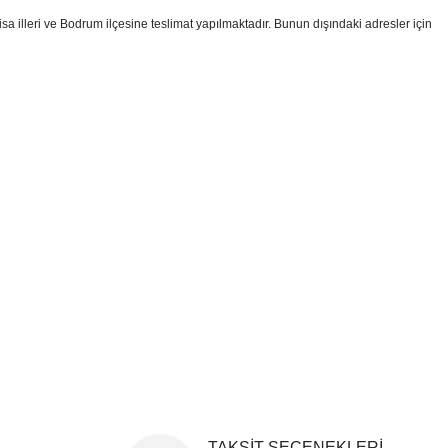
sa illeri ve Bodrum ilçesine teslimat yapılmaktadır. Bunun dışındaki adresler için
i formunu kullanarak tarafımıza iletebilirsiniz.
!
TAKSİT SEÇENEKLERİ