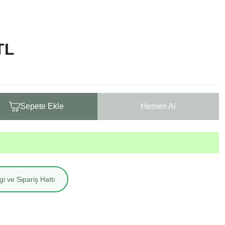
TL
Sepete Ekle
Hemen Al
i ve Sipariş Hattı