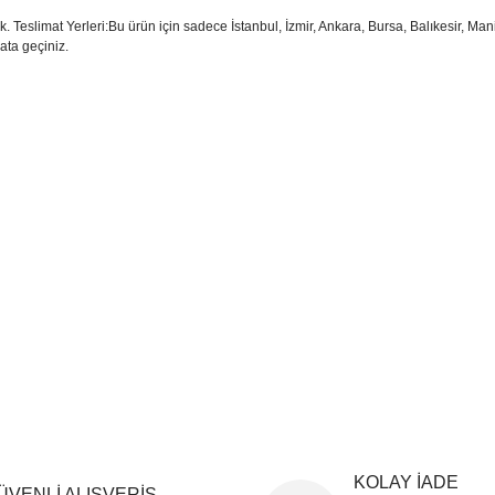
Teslimat Yerleri:Bu ürün için sadece İstanbul, İzmir, Ankara, Bursa, Balıkesir, Mani
bata geçiniz.
sim, ürün açıklamalarında ve diğer konularda yetersiz gördüğünüz noktaları öner
teşekkür ederiz.
Bu ürüne ilk yorumu siz yapın
ozuk veya görüntülenemiyor.
Yorum Yaz
k bilgiler bulunuyor.
r bulunuyor.
rden daha pahalı.
ternatifler olmalı.
Gönder
KOLAY İADE
ÜVENLİ ALIŞVERİŞ