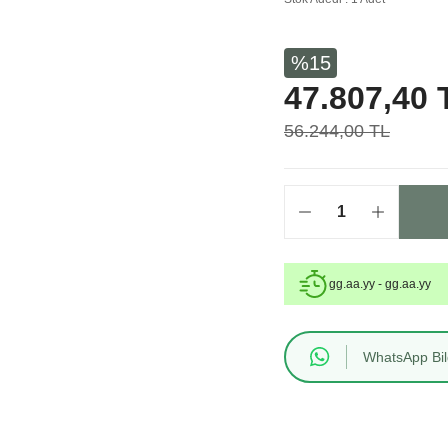
%15
47.807,40 
56.244,00 TL
gg.aa.yy - gg.aa.yy
WhatsApp Bilg