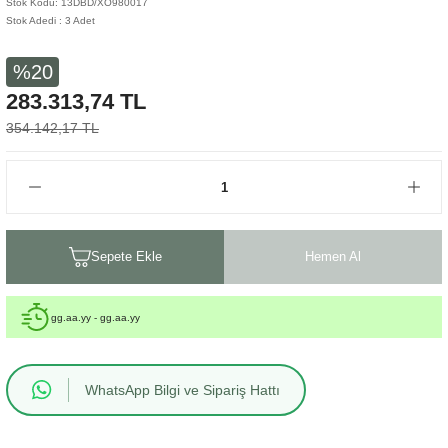
Stok Kodu: 13DBD/XO980017
Stok Adedi : 3 Adet
Sehpa
Fener
Sebil
%20
Tabure
Gazetelik
283.313,74 TL
TV Sehpası
Küllük
354.142,17 TL
Masa Saati
Mum
Sepete Ekle
Hemen Al
Mumluk
Saksı&Çiçeklik
gg.aa.yy - gg.aa.yy
Şamdan
WhatsApp Bilgi ve Sipariş Hattı
Sepet