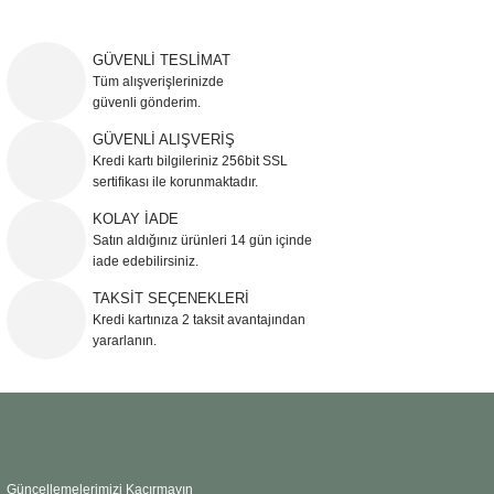
Bu ürünün fiyat bilgisi, resim, ürün açıklamalarında ve diğer konularda
yetersiz gördüğünüz noktaları öneri formunu kullanarak tarafımıza
iletebilirsiniz.
GÜVENLİ TESLİMAT
Görüş ve önerileriniz için teşekkür ederiz.
Tüm alışverişlerinizde
güvenli gönderim.
Ürün resmi kalitesiz, bozuk veya görüntülenemiyor.
GÜVENLİ ALIŞVERİŞ
Kredi kartı bilgileriniz 256bit SSL
Ürün açıklamasında eksik bilgiler bulunuyor.
sertifikası ile korunmaktadır.
Ürün bilgilerinde hatalar bulunuyor.
KOLAY İADE
Ürün fiyatı diğer sitelerden daha pahalı.
Satın aldığınız ürünleri 14 gün içinde
Bu ürüne benzer farklı alternatifler olmalı.
iade edebilirsiniz.
TAKSİT SEÇENEKLERİ
Kredi kartınıza 2 taksit avantajından
yararlanın.
Gönder
Güncellemelerimizi Kaçırmayın