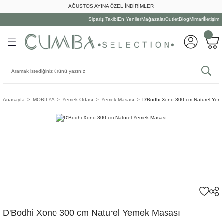
AĞUSTOS AYINA ÖZEL İNDİRİMLER
Geri Dön
Geri Dön
Geri Dön
Geri Dön
Geri Dön
Geri Dön
Geri Dön
Sipariş Takibi
En Yeniler
Mağazalar
Outlet
Blog
Mimari
İletişim
LYALARI
ON
A
UTFAK
Dış Mekan Oturma Grubu
Tamamlayıcılar
Dış Mekan Yemek Grubu
Dış Mekan Dinlenme Grubu
Oturma Odası
Yatak Odası
Yemek Odası
Çalışma Odası
Tamamlayıcı
Ev Dekorasyonu
Duvar Dekorasyonu
Kişisel
Masaüstü Aydınlatması
Tavan Aydınlatması
Yer/Duvar Aydınlatması
Mutfak Grubu
Yemek Grubu
Servis Grubu
Bardak Grubu
ma Grubu
atması
Dış Mekan Kanepe
Aksesuarlar
Bahçe Masaları
Bank&Puf
Daybed
Gardırop
Bar & Servis Masası
Çalışma Masası
Ampul
Askılık&Şemsiyelik
Ayna
Dekoratif Kitap
Abajur Ayağı
Avize
Aplik
Çöp Kutusu
Çatal Bıçak Takımı
İçki Aksesuarı
Bardak&Kupa
onu
ası
niye
Dış Mekan Koltuk
Dış Mekan Aydınlatma
Bahçe Sandalyeleri
Salıncak & Hamak
Kanepe
Komodin
Bar Tabure&Sandalye
Kitaplık
Merdiven
Biblo&Heykel
Duvar Aksesuarı
Diğer
Abajur Şapkası
Sarkıt
Lambader
Fırın Kabı
Kase
Masa Aksesuarları
Bardak/Kupa Aksesuarları
Anasayfa
MOBİLYA
Yemek Odası
Yemek Masası
D'Bodhi Xono 300 cm Naturel Yem
k Grubu
atması
Dış Mekan Oturma Setleri
Dış Mekan Halı
Dış Mekan Servis Masaları
Şezlong
Koltuk
Makyaj Masası
Büfe&Vitrin
Modül
Paravan&Kapı
Çerçeve
Duvar Saati
Masa Aynası
Masa Lambası
Hazırlık Gereçleri
Pasta /Kek Tabağı
Peçete&Amerikan Servis
Çay Seti
enme Grubu
onu
latma
Dış Mekan Sehpa
Dış Mekan Yastık
Konsol&Dresuar
Şifonyer
Yemek Masası
Ofis Sandalyesi
Sandık
Dekoratif Çiçek
Duvar Sepeti
Ofis Aksesuarları
Kavanoz&Saklama Kutusu
Servis Tabağı & Çerezlik
Servis Aksesuarları
Fincan
len Grubu
Şemsiye
Köşe&Modüler Kanepe
Yatak
Yemek Sandalyeleri
Sütun
Dekoratif Kutu
Raf
Oyun Seti
Kesme Tahtası
Yemek Tabağı
Supla&Amerikan Servis
Kadeh
rı
Puf&Bank
Yatak Başı
Dekoratif Obje
Tablo
Mutfak Aleti
Tepsi
Sürahi&Karaf
Salıncak
Dekoratif Şişe
Mutfak Sepeti
D'Bodhi Xono 300 cm Naturel Yemek Masası